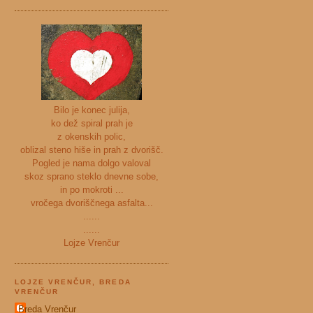
Bilo je konec julija,
ko dež spiral prah je
z okenskih polic,
oblizal steno hiše in prah z dvorišč.
Pogled je nama dolgo valoval
skoz sprano steklo dnevne sobe,
in po mokroti ...
vročega dvoriščnega asfalta...
......
......
Lojze Vrenčur
LOJZE VRENČUR, BREDA
VRENČUR
Breda Vrenčur