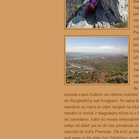
Be
Na
ja
sp
vzp
Pe
sot
hod
kr
uži
str
ita
cer
str
da 
seveda zopet čudovit na celotno sotesko G
do Razgledišča nad Krogljami. Ni nama bil
naenkrat se nama je odprl razgled na tržaš
nekako ni mešal z blagodejno tišino tu v h
ne zavedamo, kako so mesta onesnažena s
nekje od daleč pa se do nas privalovijo zv
navzdol do koče Premude. Ob koči je bilo 
pod noge in šla dalje čez Glinščico, na dr