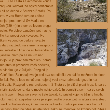
ka. Tu se cesta za avomobile konča.
prej vodi kolovoz za ogled podzemnih
m ali pa desno v Botazzo(Botač). Po
ustu v vas Botač sva se začela
enjati proti cerkvi Sv.Marija na
čeh.(239 m) in sicer po levem bregu
eske. Po dobro označeni poti nas je
ilo kar precej obiskovalcev. Po
atkem vzponu do cerkve, sva že
vala v razgledu na stene na nasprotni
ani soteske Glinščice ali Rosandre po
lijansko. Nato pa še na vrh nad
kvijo, ki je prav zanimivo lep. Zaradi
mih sten in prehodov imaš občutek,
si visoko kje v Julijcih. Razgled je
linščice. Za nadaljevanje poti sva se odločila za daljšo možnost in sicer
o žal. Pot je lepo označena, najprej vodi skozi primorski gozd in kar
ki zaliv. Razgled je res prečudovit. S Trsta se je slišal pravi hrup, ki pa se
ribih. Zdelo se je, da je mesto nekje daleč. In pomislila sem, da se sploh
 hrupom. Tega se zavemo šele takrat, ko prisluškujemo tišini v hribih,
oki mest. Z razgledne točke je zopet vodilo precej poti in izbrala sva stezo
veliko obiskovalcev, ki so uživali na kosilu, midva pa sve vzela kar pot
ugi desni breg po Stezi prijateljstva, tako so imenovali to krožno pot. Steza