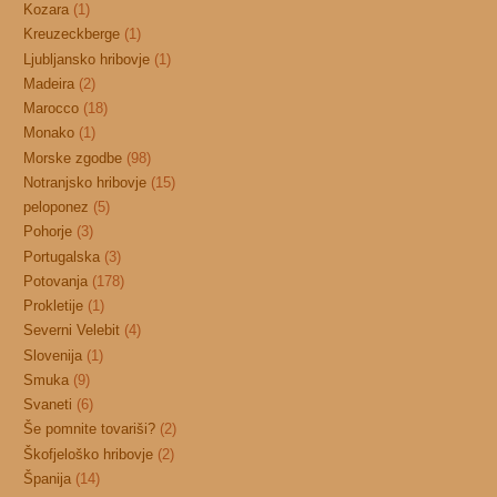
Kozara
(1)
Kreuzeckberge
(1)
Ljubljansko hribovje
(1)
Madeira
(2)
Marocco
(18)
Monako
(1)
Morske zgodbe
(98)
Notranjsko hribovje
(15)
peloponez
(5)
Pohorje
(3)
Portugalska
(3)
Potovanja
(178)
Prokletije
(1)
Severni Velebit
(4)
Slovenija
(1)
Smuka
(9)
Svaneti
(6)
Še pomnite tovariši?
(2)
Škofjeloško hribovje
(2)
Španija
(14)