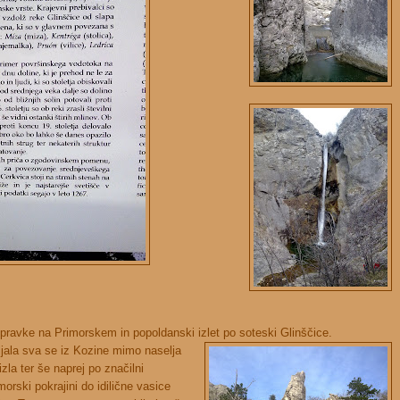
pravke na Primorskem in popoldanski izlet po soteski Glinščice.
jala sva se iz Kozine mimo naselja
zla ter še naprej po značilni
morski pokrajini do idilične vasice