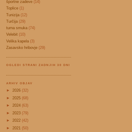
športne zadeve
(14)
Toplice
(1)
Tunizija
(12)
Turčija
(29)
turna smuka
(74)
Velebit
(10)
Velika kapela
(3)
Zasavsko hribovje
(29)
OGLEDI STRANI ZADNJIH 30 DNI
ARHIV OBJAV
►
2026
(32)
►
2025
(68)
►
2024
(63)
►
2023
(79)
►
2022
(42)
►
2021
(50)