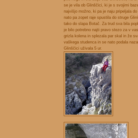
se je vila ob Glinščici, ki je s svojimi ba
najvišjo možno, ki pa je naju pripeljala d
nato pa zopet raje spustila do struge Gli
tako do slapa Botač. Za trud sva bila pop
je bilo potrebno najti pravo stezo za v va
grizla kolena in splezala par skal in že sv
vaškega studenca in se nato podala nazaj
Glinščici uživala 5 ur.