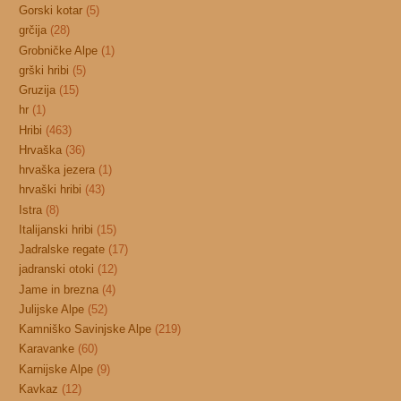
Gorski kotar
(5)
grčija
(28)
Grobničke Alpe
(1)
grški hribi
(5)
Gruzija
(15)
hr
(1)
Hribi
(463)
Hrvaška
(36)
hrvaška jezera
(1)
hrvaški hribi
(43)
Istra
(8)
Italijanski hribi
(15)
Jadralske regate
(17)
jadranski otoki
(12)
Jame in brezna
(4)
Julijske Alpe
(52)
Kamniško Savinjske Alpe
(219)
Karavanke
(60)
Karnijske Alpe
(9)
Kavkaz
(12)