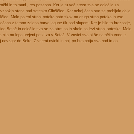
zenčki in tolmuni , res posebna. Ker je tu več steza sva se odločila za
o vznožja stene nad sotesko Glinščico. Kar nekaj časa sva se prebijala dalje
nščice. Malo po eni strani potoka nato skok na drugo stran potoka in vse
lačana z temno zeleno barve lagune tik pod slapom. Ker je bilo to brezpotje,
sico Botač in odločila sva se za strmino in skale na levi strani soteske. Malo
a bila na lepo urejeni potki za v Botač. V vasici sva si še natočila vode iz
 navzgor do Beke. Z vsemi ovinki in hoji po brezpotju sva nad in ob