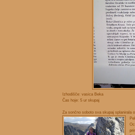
Izhodišče: vasica Beka
Čas hoje: 5 ur skupaj
Za sončno soboto sva skupaj splanirala o
Pel
Oci
pri