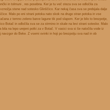
zenčki in tolmuni , res posebna. Ker je tu več steza sva se odločila za
o vznožja stene nad sotesko Glinščico. Kar nekaj časa sva se prebijala dalje
nščice. Malo po eni strani potoka nato skok na drugo stran potoka in vse
lačana z temno zeleno barve lagune tik pod slapom. Ker je bilo to brezpotje,
sico Botač in odločila sva se za strmino in skale na levi strani soteske. Malo
a bila na lepo urejeni potki za v Botač. V vasici sva si še natočila vode iz
 navzgor do Beke. Z vsemi ovinki in hoji po brezpotju sva nad in ob