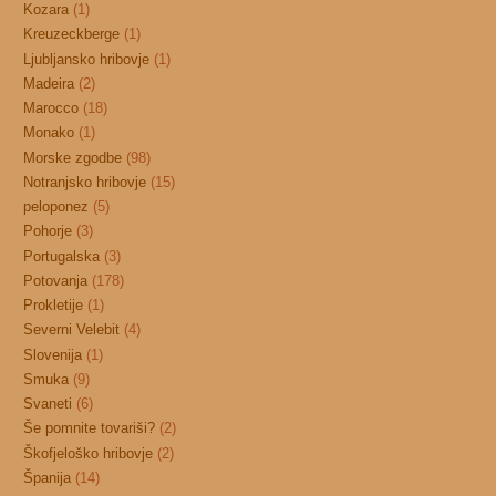
Kozara
(1)
Kreuzeckberge
(1)
Ljubljansko hribovje
(1)
Madeira
(2)
Marocco
(18)
Monako
(1)
Morske zgodbe
(98)
Notranjsko hribovje
(15)
peloponez
(5)
Pohorje
(3)
Portugalska
(3)
Potovanja
(178)
Prokletije
(1)
Severni Velebit
(4)
Slovenija
(1)
Smuka
(9)
Svaneti
(6)
Še pomnite tovariši?
(2)
Škofjeloško hribovje
(2)
Španija
(14)