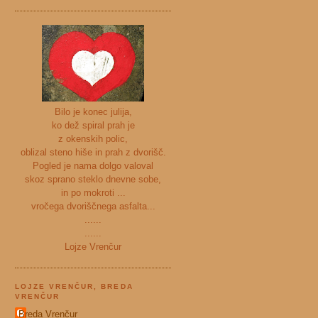
Bilo je konec julija,
ko dež spiral prah je
z okenskih polic,
oblizal steno hiše in prah z dvorišč.
Pogled je nama dolgo valoval
skoz sprano steklo dnevne sobe,
in po mokroti ...
vročega dvoriščnega asfalta...
......
......
Lojze Vrenčur
LOJZE VRENČUR, BREDA
VRENČUR
Breda Vrenčur