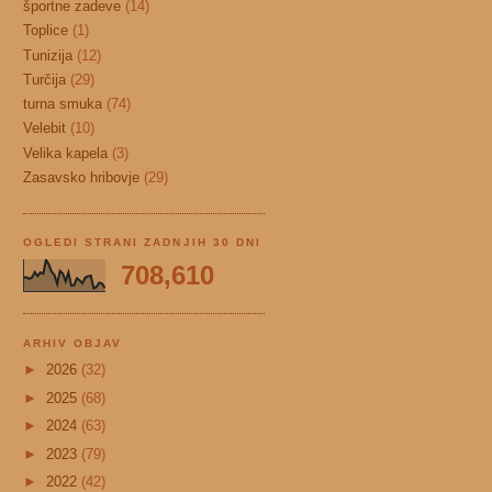
športne zadeve
(14)
Toplice
(1)
Tunizija
(12)
Turčija
(29)
turna smuka
(74)
Velebit
(10)
Velika kapela
(3)
Zasavsko hribovje
(29)
OGLEDI STRANI ZADNJIH 30 DNI
708,610
ARHIV OBJAV
►
2026
(32)
►
2025
(68)
►
2024
(63)
►
2023
(79)
►
2022
(42)