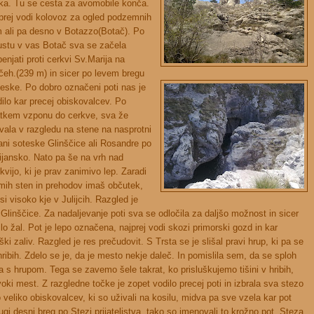
ka. Tu se cesta za avomobile konča.
prej vodi kolovoz za ogled podzemnih
m ali pa desno v Botazzo(Botač). Po
ustu v vas Botač sva se začela
enjati proti cerkvi Sv.Marija na
čeh.(239 m) in sicer po levem bregu
eske. Po dobro označeni poti nas je
ilo kar precej obiskovalcev. Po
atkem vzponu do cerkve, sva že
vala v razgledu na stene na nasprotni
ani soteske Glinščice ali Rosandre po
lijansko. Nato pa še na vrh nad
kvijo, ki je prav zanimivo lep. Zaradi
mih sten in prehodov imaš občutek,
si visoko kje v Julijcih. Razgled je
linščice. Za nadaljevanje poti sva se odločila za daljšo možnost in sicer
o žal. Pot je lepo označena, najprej vodi skozi primorski gozd in kar
ki zaliv. Razgled je res prečudovit. S Trsta se je slišal pravi hrup, ki pa se
ribih. Zdelo se je, da je mesto nekje daleč. In pomislila sem, da se sploh
 hrupom. Tega se zavemo šele takrat, ko prisluškujemo tišini v hribih,
oki mest. Z razgledne točke je zopet vodilo precej poti in izbrala sva stezo
veliko obiskovalcev, ki so uživali na kosilu, midva pa sve vzela kar pot
ugi desni breg po Stezi prijateljstva, tako so imenovali to krožno pot. Steza