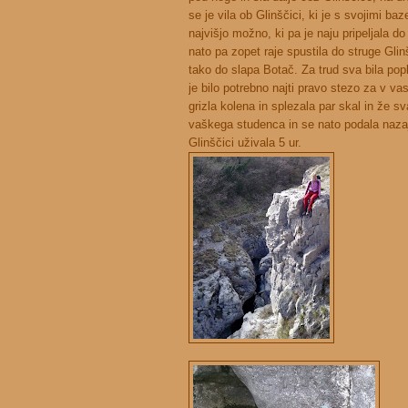
se je vila ob Glinščici, ki je s svojimi ba
najvišjo možno, ki pa je naju pripeljala d
nato pa zopet raje spustila do struge Gli
tako do slapa Botač. Za trud sva bila pop
je bilo potrebno najti pravo stezo za v va
grizla kolena in splezala par skal in že sv
vaškega studenca in se nato podala nazaj
Glinščici uživala 5 ur.