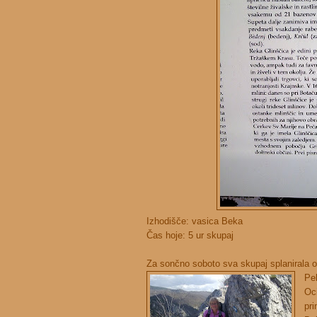
Izhodišče: vasica Beka
Čas hoje: 5 ur skupaj
Za sončno soboto sva skupaj splanirala o
Pel
Oci
pri