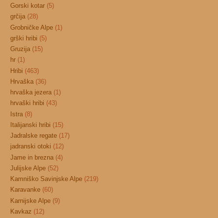
Gorski kotar
(5)
grčija
(28)
Grobničke Alpe
(1)
grški hribi
(5)
Gruzija
(15)
hr
(1)
Hribi
(463)
Hrvaška
(36)
hrvaška jezera
(1)
hrvaški hribi
(43)
Istra
(8)
Italijanski hribi
(15)
Jadralske regate
(17)
jadranski otoki
(12)
Jame in brezna
(4)
Julijske Alpe
(52)
Kamniško Savinjske Alpe
(219)
Karavanke
(60)
Karnijske Alpe
(9)
Kavkaz
(12)