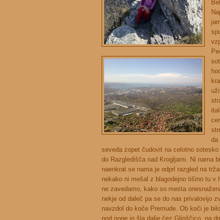
Be
Na
ja
sp
vzp
Pe
sot
hod
kr
uži
str
ita
cer
str
da 
seveda zopet čudovit na celotno sotesko G
do Razgledišča nad Krogljami. Ni nama bil
naenkrat se nama je odprl razgled na tržaš
nekako ni mešal z blagodejno tišino tu v h
ne zavedamo, kako so mesta onesnažena s
nekje od daleč pa se do nas privalovijo zv
navzdol do koče Premude. Ob koči je bilo 
pod noge in šla dalje čez Glinščico, na dr