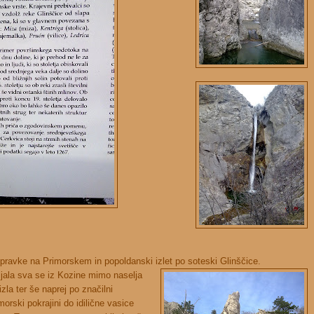
pravke na Primorskem in popoldanski izlet po soteski Glinščice.
jala sva se iz Kozine mimo naselja
zla ter še naprej po značilni
morski pokrajini do idilične vasice