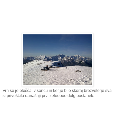
Vrh se je bleščal v soncu in ker je bilo skoraj brezveterje sva
si privoščila današnji prvi zelooooo dolg postanek.