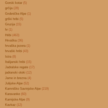
Gorski kotar
(5)
grčija
(28)
Grobničke Alpe
(1)
grški hribi
(5)
Gruzija
(15)
hr
(1)
Hribi
(463)
Hrvaška
(36)
hrvaška jezera
(1)
hrvaški hribi
(43)
Istra
(8)
Italijanski hribi
(15)
Jadralske regate
(17)
jadranski otoki
(12)
Jame in brezna
(4)
Julijske Alpe
(52)
Kamniško Savinjske Alpe
(219)
Karavanke
(60)
Karnijske Alpe
(9)
Kavkaz
(12)