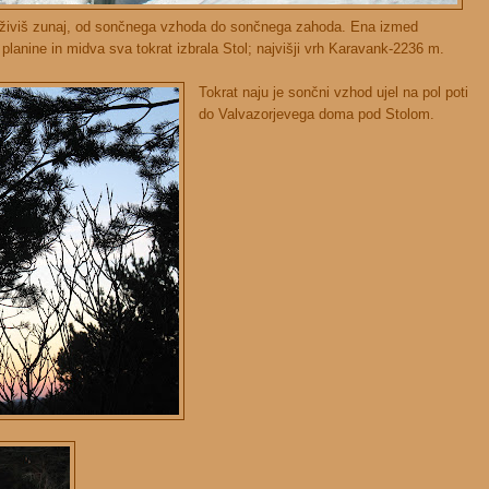
reživiš zunaj, od sončnega vzhoda do sončnega zahoda. Ena izmed
planine in midva sva tokrat izbrala Stol; najvišji vrh Karavank-2236 m.
Tokrat naju je sončni vzhod ujel na pol poti
do Valvazorjevega doma pod Stolom.