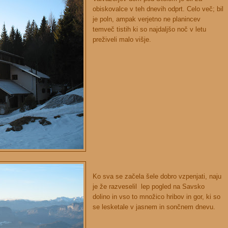
obiskovalce v teh dnevih odprt. Celo več; bil
je poln, ampak verjetno ne planincev
temveč tistih ki so najdaljšo noč v letu
preživeli malo višje.
Ko sva se začela šele dobro vzpenjati, naju
je že razveselil lep pogled na Savsko
dolino in vso to množico hribov in gor, ki so
se lesketale v jasnem in sončnem dnevu.