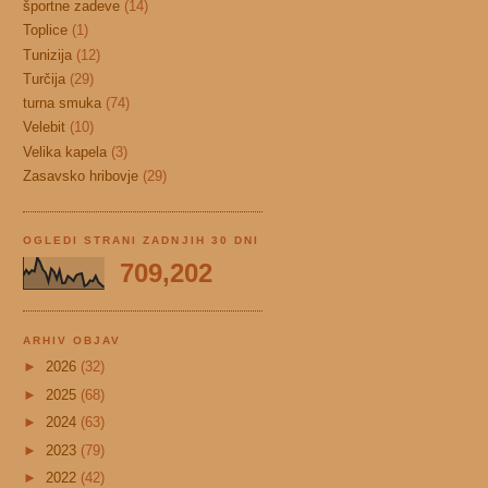
športne zadeve
(14)
Toplice
(1)
Tunizija
(12)
Turčija
(29)
turna smuka
(74)
Velebit
(10)
Velika kapela
(3)
Zasavsko hribovje
(29)
OGLEDI STRANI ZADNJIH 30 DNI
709,202
ARHIV OBJAV
►
2026
(32)
►
2025
(68)
►
2024
(63)
►
2023
(79)
►
2022
(42)