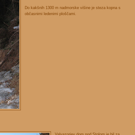
Do kakšnih 1300 m nadmorske višine je steza kopna s
občasnimi ledenimi ploščami.
Valvazorjev dom pod Stolom je bil za