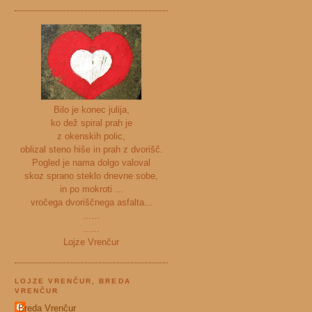
Bilo je konec julija,
ko dež spiral prah je
z okenskih polic,
oblizal steno hiše in prah z dvorišč.
Pogled je nama dolgo valoval
skoz sprano steklo dnevne sobe,
in po mokroti ...
vročega dvoriščnega asfalta...
......
......
Lojze Vrenčur
LOJZE VRENČUR, BREDA
VRENČUR
Breda Vrenčur