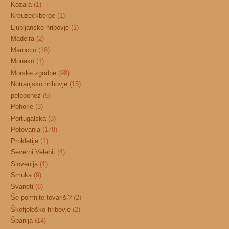
Kozara
(1)
Kreuzeckberge
(1)
Ljubljansko hribovje
(1)
Madeira
(2)
Marocco
(18)
Monako
(1)
Morske zgodbe
(98)
Notranjsko hribovje
(15)
peloponez
(5)
Pohorje
(3)
Portugalska
(3)
Potovanja
(178)
Prokletije
(1)
Severni Velebit
(4)
Slovenija
(1)
Smuka
(9)
Svaneti
(6)
Še pomnite tovariši?
(2)
Škofjeloško hribovje
(2)
Španija
(14)