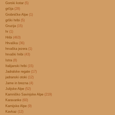
Gorski kotar
(5)
grčija
(28)
Grobničke Alpe
(1)
grški hribi
(5)
Gruzija
(15)
hr
(1)
Hribi
(463)
Hrvaška
(36)
hrvaška jezera
(1)
hrvaški hribi
(43)
Istra
(8)
Italijanski hribi
(15)
Jadralske regate
(17)
jadranski otoki
(12)
Jame in brezna
(4)
Julijske Alpe
(52)
Kamniško Savinjske Alpe
(219)
Karavanke
(60)
Karnijske Alpe
(9)
Kavkaz
(12)