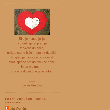
Bilo je konec julija,
ko dež spiral prah je
z okenskih polic,
oblizal steno hiše in prah z dvorišč.
Pogled je nama dolgo valoval
skoz sprano steklo dnevne sobe,
in po mokroti ...
vročega dvoriščnega asfalta...
......
......
Lojze Vrenčur
LOJZE VRENČUR, BREDA
VRENČUR
Breda Vrenčur