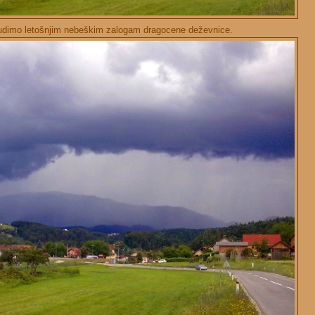
udimo letošnjim nebeškim zalogam dragocene deževnice.