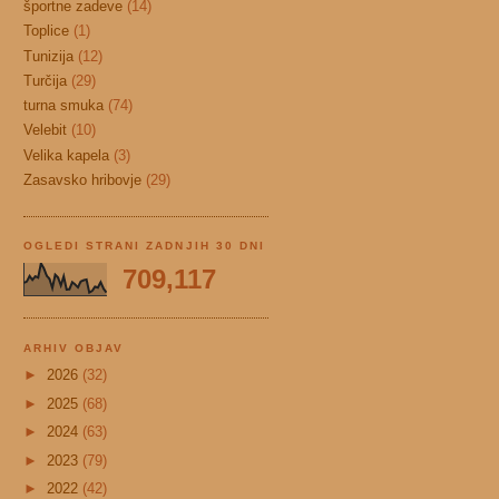
športne zadeve
(14)
Toplice
(1)
Tunizija
(12)
Turčija
(29)
turna smuka
(74)
Velebit
(10)
Velika kapela
(3)
Zasavsko hribovje
(29)
OGLEDI STRANI ZADNJIH 30 DNI
709,117
ARHIV OBJAV
►
2026
(32)
►
2025
(68)
►
2024
(63)
►
2023
(79)
►
2022
(42)