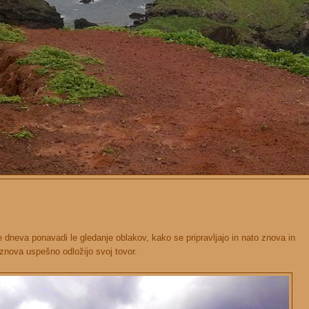
dneva ponavadi le gledanje oblakov, kako se pripravljajo in nato znova in
znova uspešno odložijo svoj tovor.