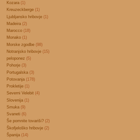
Kozara
(1)
Kreuzeckberge
(1)
Ljubljansko hribovje
(1)
Madeira
(2)
Marocco
(18)
Monako
(1)
Morske zgodbe
(98)
Notranjsko hribovje
(15)
peloponez
(5)
Pohorje
(3)
Portugalska
(3)
Potovanja
(178)
Prokletije
(1)
Severni Velebit
(4)
Slovenija
(1)
Smuka
(9)
Svaneti
(6)
Še pomnite tovariši?
(2)
Škofjeloško hribovje
(2)
Španija
(14)