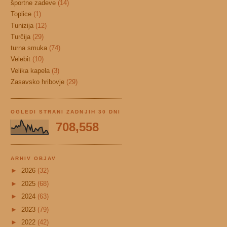
športne zadeve
(14)
Toplice
(1)
Tunizija
(12)
Turčija
(29)
turna smuka
(74)
Velebit
(10)
Velika kapela
(3)
Zasavsko hribovje
(29)
OGLEDI STRANI ZADNJIH 30 DNI
708,558
ARHIV OBJAV
►
2026
(32)
►
2025
(68)
►
2024
(63)
►
2023
(79)
►
2022
(42)