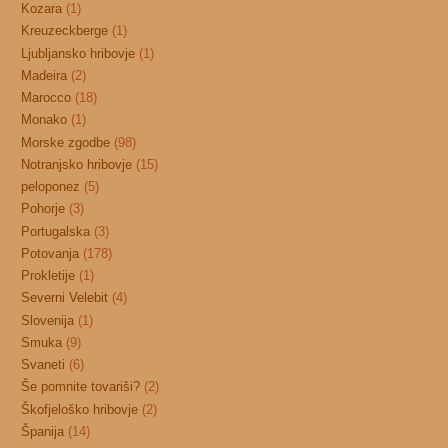
Kozara
(1)
Kreuzeckberge
(1)
Ljubljansko hribovje
(1)
Madeira
(2)
Marocco
(18)
Monako
(1)
Morske zgodbe
(98)
Notranjsko hribovje
(15)
peloponez
(5)
Pohorje
(3)
Portugalska
(3)
Potovanja
(178)
Prokletije
(1)
Severni Velebit
(4)
Slovenija
(1)
Smuka
(9)
Svaneti
(6)
Še pomnite tovariši?
(2)
Škofjeloško hribovje
(2)
Španija
(14)