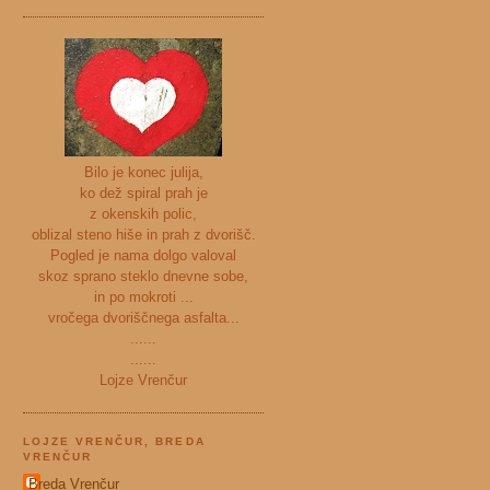
Bilo je konec julija,
ko dež spiral prah je
z okenskih polic,
oblizal steno hiše in prah z dvorišč.
Pogled je nama dolgo valoval
skoz sprano steklo dnevne sobe,
in po mokroti ...
vročega dvoriščnega asfalta...
......
......
Lojze Vrenčur
LOJZE VRENČUR, BREDA
VRENČUR
Breda Vrenčur