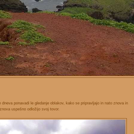
dneva ponavadi le gledanje oblakov, kako se pripravljajo in nato znova in
znova uspešno odložijo svoj tovor.