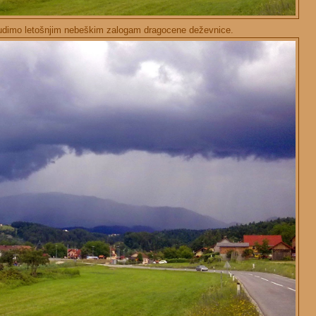
udimo letošnjim nebeškim zalogam dragocene deževnice.