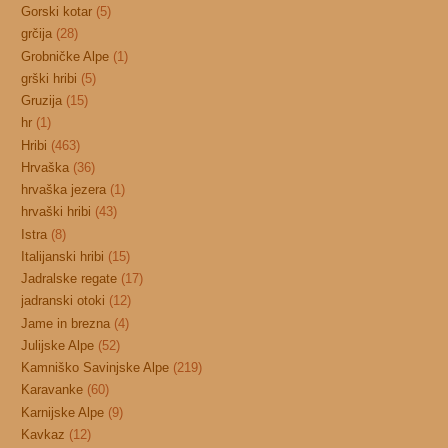
Gorski kotar
(5)
grčija
(28)
Grobničke Alpe
(1)
grški hribi
(5)
Gruzija
(15)
hr
(1)
Hribi
(463)
Hrvaška
(36)
hrvaška jezera
(1)
hrvaški hribi
(43)
Istra
(8)
Italijanski hribi
(15)
Jadralske regate
(17)
jadranski otoki
(12)
Jame in brezna
(4)
Julijske Alpe
(52)
Kamniško Savinjske Alpe
(219)
Karavanke
(60)
Karnijske Alpe
(9)
Kavkaz
(12)