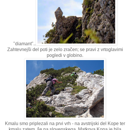
"diamant"..
Zahtevnejši del poti je zelo zračen; se pravi z vrtoglavimi
pogledi v globino.
Kmalu smo priplezali na prvi vrh - na avstrijski del Kope ter
kmalu zatem še na slovenskega. Matkova Kopa je bila