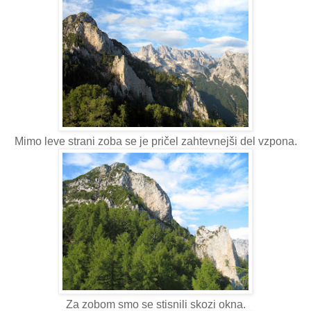
Mimo leve strani zoba se je pričel zahtevnejši del vzpona.
Za zobom smo se stisnili skozi okna.