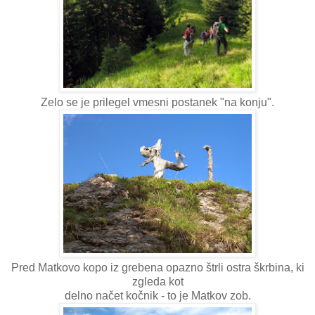
Zelo se je prilegel vmesni postanek "na konju".
Pred Matkovo kopo iz grebena opazno štrli ostra škrbina, ki
zgleda kot
delno načet kočnik - to je Matkov zob.