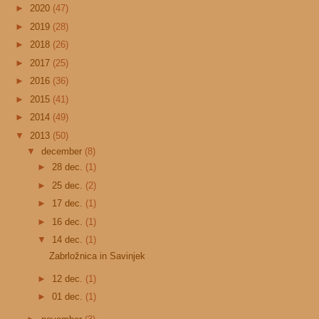
►
2020
(47)
►
2019
(28)
►
2018
(26)
►
2017
(25)
►
2016
(36)
►
2015
(41)
►
2014
(49)
▼
2013
(50)
▼
december
(8)
►
28 dec.
(1)
►
25 dec.
(2)
►
17 dec.
(1)
►
16 dec.
(1)
▼
14 dec.
(1)
Zabrložnica in Savinjek
►
12 dec.
(1)
►
01 dec.
(1)