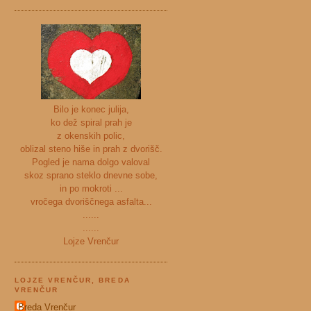
Bilo je konec julija,
ko dež spiral prah je
z okenskih polic,
oblizal steno hiše in prah z dvorišč.
Pogled je nama dolgo valoval
skoz sprano steklo dnevne sobe,
in po mokroti ...
vročega dvoriščnega asfalta...
......
......
Lojze Vrenčur
LOJZE VRENČUR, BREDA
VRENČUR
Breda Vrenčur