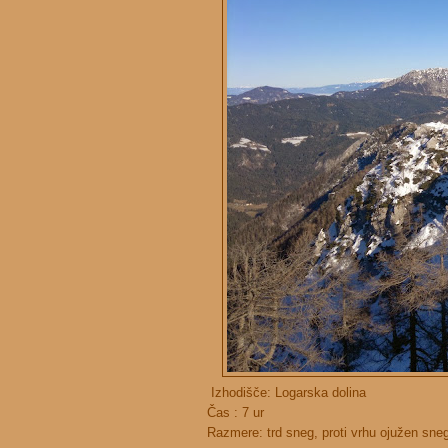
Izhodišče: Logarska dolina
Čas : 7 ur
Razmere: trd sneg, proti vrhu ojužen sneg