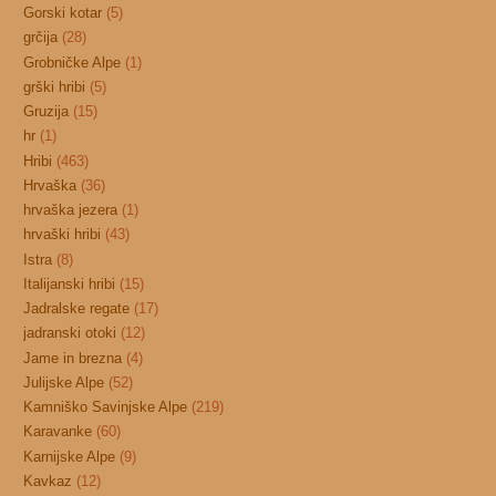
Gorski kotar
(5)
grčija
(28)
Grobničke Alpe
(1)
grški hribi
(5)
Gruzija
(15)
hr
(1)
Hribi
(463)
Hrvaška
(36)
hrvaška jezera
(1)
hrvaški hribi
(43)
Istra
(8)
Italijanski hribi
(15)
Jadralske regate
(17)
jadranski otoki
(12)
Jame in brezna
(4)
Julijske Alpe
(52)
Kamniško Savinjske Alpe
(219)
Karavanke
(60)
Karnijske Alpe
(9)
Kavkaz
(12)