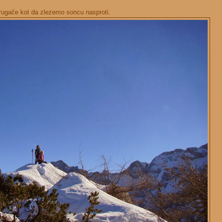
drugače kot da zlezemo soncu nasproti.