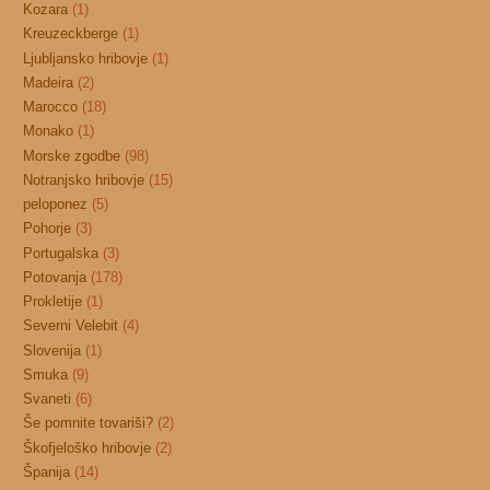
Kozara
(1)
Kreuzeckberge
(1)
Ljubljansko hribovje
(1)
Madeira
(2)
Marocco
(18)
Monako
(1)
Morske zgodbe
(98)
Notranjsko hribovje
(15)
peloponez
(5)
Pohorje
(3)
Portugalska
(3)
Potovanja
(178)
Prokletije
(1)
Severni Velebit
(4)
Slovenija
(1)
Smuka
(9)
Svaneti
(6)
Še pomnite tovariši?
(2)
Škofjeloško hribovje
(2)
Španija
(14)