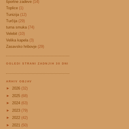
športne zadeve
(14)
Toplice
(1)
Tunizija
(12)
Turčija
(29)
turna smuka
(74)
Velebit
(10)
Velika kapela
(3)
Zasavsko hribovje
(29)
OGLEDI STRANI ZADNJIH 30 DNI
ARHIV OBJAV
►
2026
(32)
►
2025
(68)
►
2024
(63)
►
2023
(79)
►
2022
(42)
►
2021
(50)