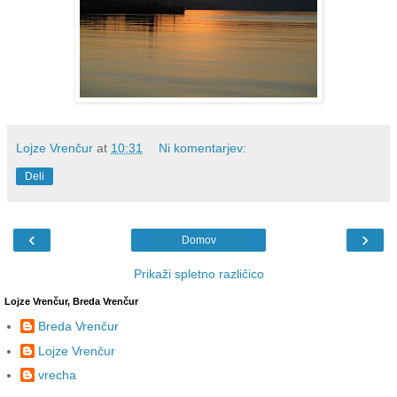
Lojze Vrenčur
at
10:31
Ni komentarjev:
Deli
‹
›
Domov
Prikaži spletno različico
Lojze Vrenčur, Breda Vrenčur
Breda Vrenčur
Lojze Vrenčur
vrecha