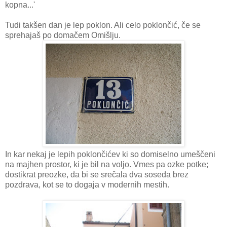
kopna...'
Tudi takšen dan je lep poklon. Ali celo poklončić, če se
sprehajaš po domačem Omišlju.
In kar nekaj je lepih poklončićev ki so domiselno umeščeni
na majhen prostor, ki je bil na voljo. Vmes pa ozke potke;
dostikrat preozke, da bi se srečala dva soseda brez
pozdrava, kot se to dogaja v modernih mestih.