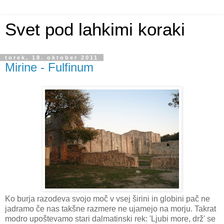
Svet pod lahkimi koraki
torek, 18. oktober 2011
Mirine - Fulfinum
Ko burja razodeva svojo moč v vsej širini in globini pač ne
jadramo če nas takšne razmere ne ujamejo na morju. Takrat
modro upoštevamo stari dalmatinski rek: 'Ljubi more, drž' se