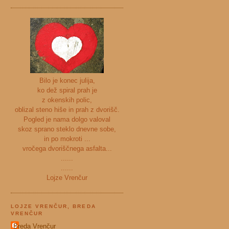
Bilo je konec julija,
ko dež spiral prah je
z okenskih polic,
oblizal steno hiše in prah z dvorišč.
Pogled je nama dolgo valoval
skoz sprano steklo dnevne sobe,
in po mokroti ...
vročega dvoriščnega asfalta...
......
......
Lojze Vrenčur
LOJZE VRENČUR, BREDA
VRENČUR
Breda Vrenčur