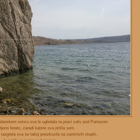
oldanskem soncu sva le ugledala ta pravi zaliv pod Panosom
ljeno ferato, zaradi katere sva prišla sem.
razgreta sva se takoj preizkusila na zanimivih stopih,