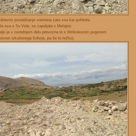
ajdnevno poslabšanje vremena zato sva kar pohitela.
la sva s Sv.Vida, se zapeljala v Metajno.
ljo je v osrednjem delu prevozna le s štirikolesnim pogonom
stvom izkušenega šoferja, pa še to težko).