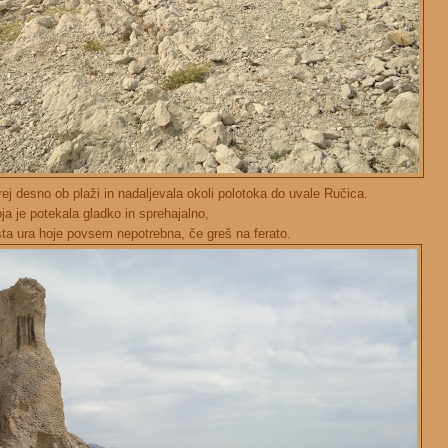
rej desno ob plaži in nadaljevala okoli polotoka do uvale Ručica.
ja je potekala gladko in sprehajalno,
ista ura hoje povsem nepotrebna, če greš na ferato.