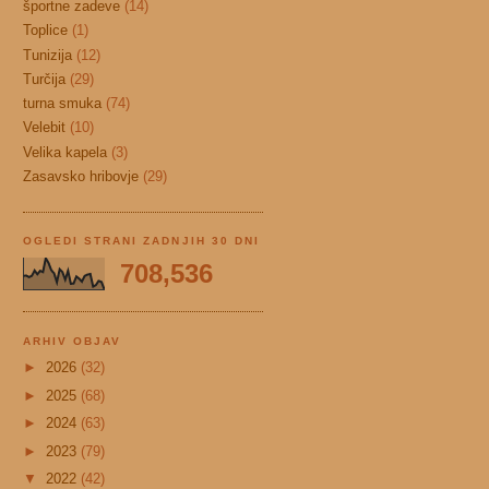
športne zadeve
(14)
Toplice
(1)
Tunizija
(12)
Turčija
(29)
turna smuka
(74)
Velebit
(10)
Velika kapela
(3)
Zasavsko hribovje
(29)
OGLEDI STRANI ZADNJIH 30 DNI
708,536
ARHIV OBJAV
►
2026
(32)
►
2025
(68)
►
2024
(63)
►
2023
(79)
▼
2022
(42)