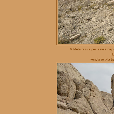
V Metajni sva peš zavila najp
Ho
vendar je bila t