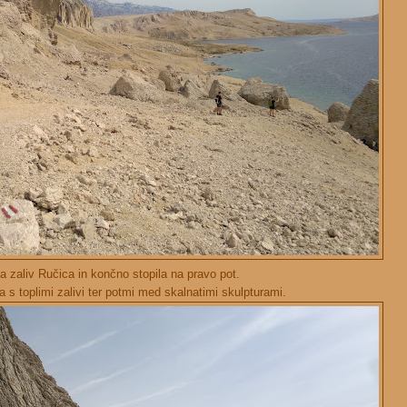
a zaliv Ručica in končno stopila na pravo pot.
a s toplimi zalivi ter potmi med skalnatimi skulpturami.