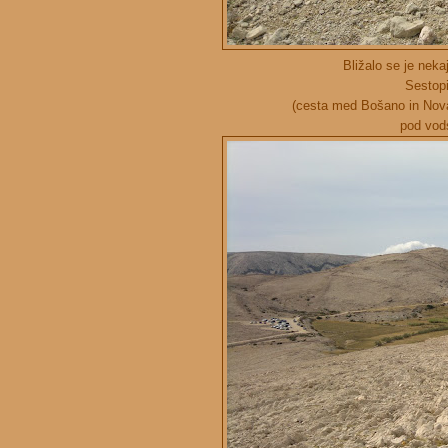
Bližalo se je nek
Sestopi
(cesta med Bošano in Nova
pod vod