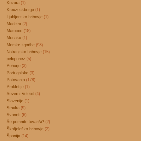
Kozara
(1)
Kreuzeckberge
(1)
Ljubljansko hribovje
(1)
Madeira
(2)
Marocco
(18)
Monako
(1)
Morske zgodbe
(98)
Notranjsko hribovje
(15)
peloponez
(5)
Pohorje
(3)
Portugalska
(3)
Potovanja
(178)
Prokletije
(1)
Severni Velebit
(4)
Slovenija
(1)
Smuka
(9)
Svaneti
(6)
Še pomnite tovariši?
(2)
Škofjeloško hribovje
(2)
Španija
(14)