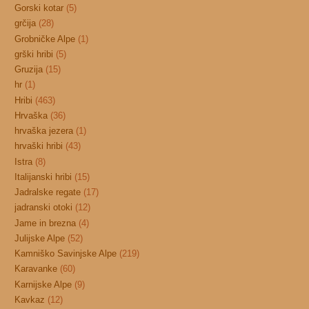
Gorski kotar
(5)
grčija
(28)
Grobničke Alpe
(1)
grški hribi
(5)
Gruzija
(15)
hr
(1)
Hribi
(463)
Hrvaška
(36)
hrvaška jezera
(1)
hrvaški hribi
(43)
Istra
(8)
Italijanski hribi
(15)
Jadralske regate
(17)
jadranski otoki
(12)
Jame in brezna
(4)
Julijske Alpe
(52)
Kamniško Savinjske Alpe
(219)
Karavanke
(60)
Karnijske Alpe
(9)
Kavkaz
(12)