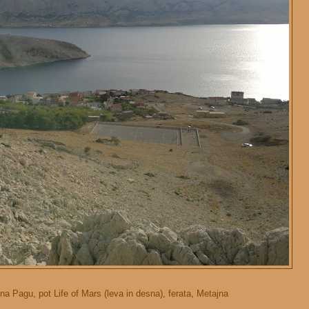
a Pagu, pot Life of Mars (leva in desna), ferata, Metajna