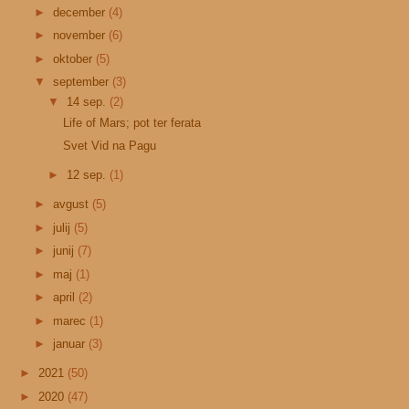
►
december
(4)
►
november
(6)
►
oktober
(5)
▼
september
(3)
▼
14 sep.
(2)
Life of Mars; pot ter ferata
Svet Vid na Pagu
►
12 sep.
(1)
►
avgust
(5)
►
julij
(5)
►
junij
(7)
►
maj
(1)
►
april
(2)
►
marec
(1)
►
januar
(3)
►
2021
(50)
►
2020
(47)