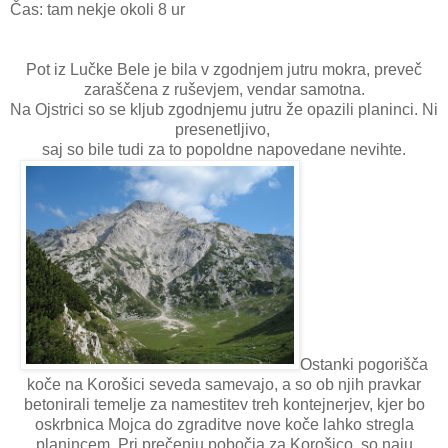
Čas: tam nekje okoli 8 ur
Pot iz Lučke Bele je bila v zgodnjem jutru mokra, preveč
zaraščena z ruševjem, vendar samotna.
Na Ojstrici so se kljub zgodnjemu jutru že opazili planinci. Ni
presenetljivo,
saj so bile tudi za to popoldne napovedane nevihte.
Ostanki pogorišča
koče na Korošici seveda samevajo, a so ob njih pravkar
betonirali temelje za namestitev treh kontejnerjev, kjer bo
oskrbnica Mojca do zgraditve nove koče lahko stregla
planincem. Pri prečenju pobočja za Korošico, so naju