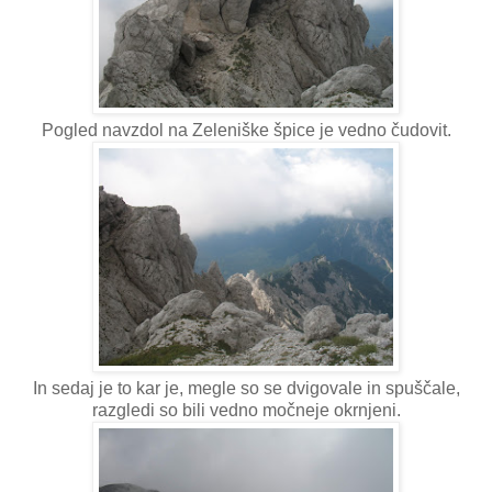
Pogled navzdol na Zeleniške špice je vedno čudovit.
In sedaj je to kar je, megle so se dvigovale in spuščale,
razgledi so bili vedno močneje okrnjeni.