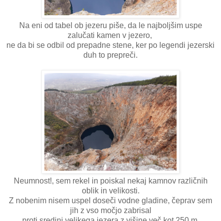
Na eni od tabel ob jezeru piše, da le najboljšim uspe
zalučati kamen v jezero,
ne da bi se odbil od prepadne stene, ker po legendi jezerski
duh to prepreči.
Neumnost!, sem rekel in poiskal nekaj kamnov različnih
oblik in velikosti.
Z nobenim nisem uspel doseči vodne gladine, čeprav sem
jih z vso močjo zabrisal
proti sredini velikega jezera z višine več kot 250 m.