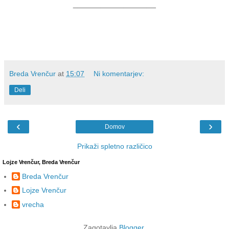
__________________
Breda Vrenčur
at
15:07
Ni komentarjev:
Deli
‹
›
Domov
Prikaži spletno različico
Lojze Vrenčur, Breda Vrenčur
Breda Vrenčur
Lojze Vrenčur
vrecha
Zagotavlja
Blogger
.