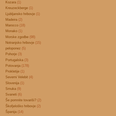
Kozara
(1)
Kreuzeckberge
(1)
Ljubljansko hribovje
(1)
Madeira
(2)
Marocco
(18)
Monako
(1)
Morske zgodbe
(98)
Notranjsko hribovje
(15)
peloponez
(5)
Pohorje
(3)
Portugalska
(3)
Potovanja
(178)
Prokletije
(1)
Severni Velebit
(4)
Slovenija
(1)
Smuka
(9)
Svaneti
(6)
Še pomnite tovariši?
(2)
Škofjeloško hribovje
(2)
Španija
(14)