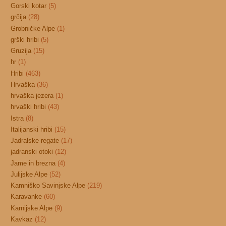
Gorski kotar
(5)
grčija
(28)
Grobničke Alpe
(1)
grški hribi
(5)
Gruzija
(15)
hr
(1)
Hribi
(463)
Hrvaška
(36)
hrvaška jezera
(1)
hrvaški hribi
(43)
Istra
(8)
Italijanski hribi
(15)
Jadralske regate
(17)
jadranski otoki
(12)
Jame in brezna
(4)
Julijske Alpe
(52)
Kamniško Savinjske Alpe
(219)
Karavanke
(60)
Karnijske Alpe
(9)
Kavkaz
(12)