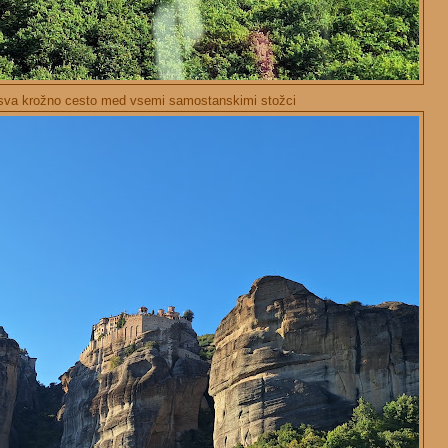
sva krožno cesto med vsemi samostanskimi stožci