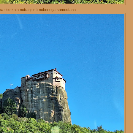
va obiskala notranjosti nobenega samostana.