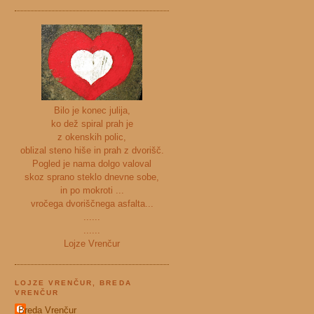
Bilo je konec julija,
ko dež spiral prah je
z okenskih polic,
oblizal steno hiše in prah z dvorišč.
Pogled je nama dolgo valoval
skoz sprano steklo dnevne sobe,
in po mokroti ...
vročega dvoriščnega asfalta...
......
......
Lojze Vrenčur
LOJZE VRENČUR, BREDA
VRENČUR
Breda Vrenčur