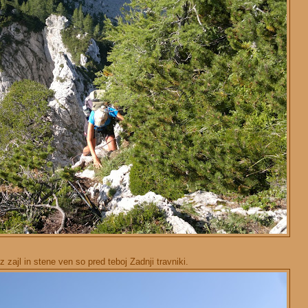
z zajl in stene ven so pred teboj Zadnji travniki.