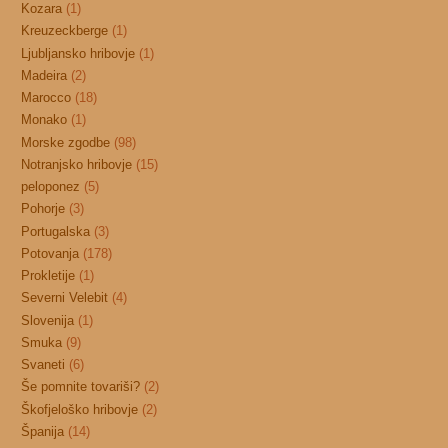
Kozara
(1)
Kreuzeckberge
(1)
Ljubljansko hribovje
(1)
Madeira
(2)
Marocco
(18)
Monako
(1)
Morske zgodbe
(98)
Notranjsko hribovje
(15)
peloponez
(5)
Pohorje
(3)
Portugalska
(3)
Potovanja
(178)
Prokletije
(1)
Severni Velebit
(4)
Slovenija
(1)
Smuka
(9)
Svaneti
(6)
Še pomnite tovariši?
(2)
Škofjeloško hribovje
(2)
Španija
(14)