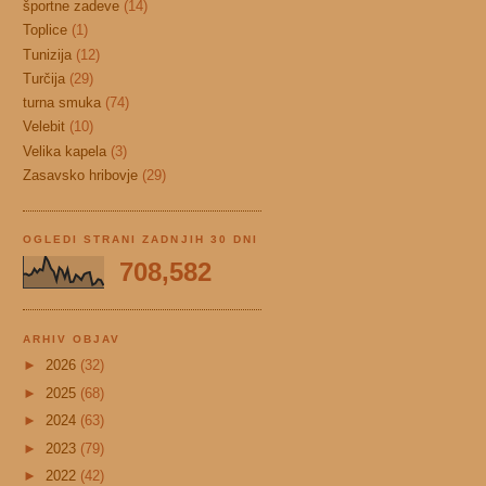
športne zadeve
(14)
Toplice
(1)
Tunizija
(12)
Turčija
(29)
turna smuka
(74)
Velebit
(10)
Velika kapela
(3)
Zasavsko hribovje
(29)
OGLEDI STRANI ZADNJIH 30 DNI
708,582
ARHIV OBJAV
►
2026
(32)
►
2025
(68)
►
2024
(63)
►
2023
(79)
►
2022
(42)