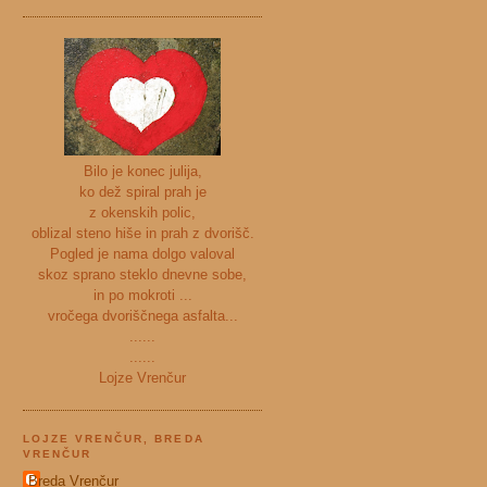
Bilo je konec julija,
ko dež spiral prah je
z okenskih polic,
oblizal steno hiše in prah z dvorišč.
Pogled je nama dolgo valoval
skoz sprano steklo dnevne sobe,
in po mokroti ...
vročega dvoriščnega asfalta...
......
......
Lojze Vrenčur
LOJZE VRENČUR, BREDA
VRENČUR
Breda Vrenčur