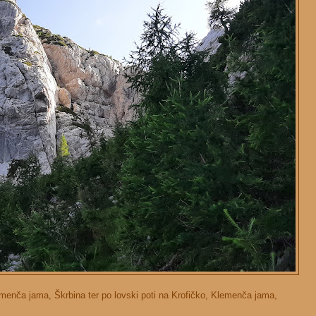
emenča jama, Škrbina ter po lovski poti na Krofičko, Klemenča jama,