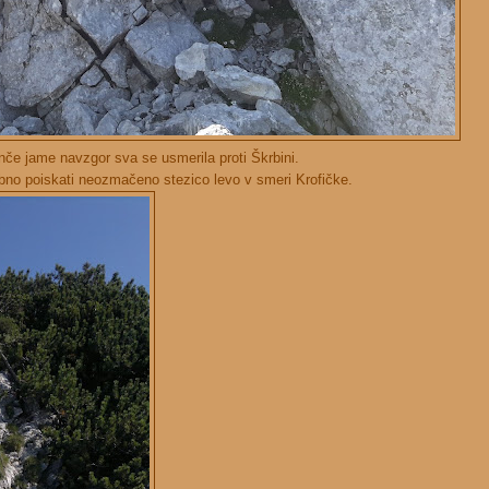
e jame navzgor sva se usmerila proti Škrbini.
bno poiskati neozmačeno stezico levo v smeri Krofičke.