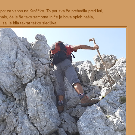
 pot za vzpon na Krofičko. To pot sva že prehodila pred leti,
malo, če je še tako samotna in če jo bova sploh našla,
saj je bila takrat težko sledljiva.