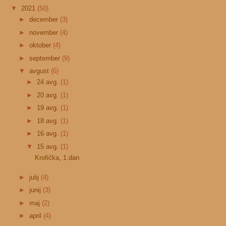
▼
2021
(50)
►
december
(3)
►
november
(4)
►
oktober
(4)
►
september
(9)
▼
avgust
(6)
►
24 avg.
(1)
►
20 avg.
(1)
►
19 avg.
(1)
►
18 avg.
(1)
►
16 avg.
(1)
▼
15 avg.
(1)
Krofička, 1.dan
►
julij
(4)
►
junij
(3)
►
maj
(2)
►
april
(4)