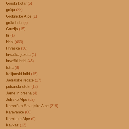
Gorski kotar
(5)
grčija
(28)
Grobničke Alpe
(1)
grški hribi
(5)
Gruzija
(15)
hr
(1)
Hribi
(463)
Hrvaška
(36)
hrvaška jezera
(1)
hrvaški hribi
(43)
Istra
(8)
Italijanski hribi
(15)
Jadralske regate
(17)
jadranski otoki
(12)
Jame in brezna
(4)
Julijske Alpe
(52)
Kamniško Savinjske Alpe
(219)
Karavanke
(60)
Karnijske Alpe
(9)
Kavkaz
(12)