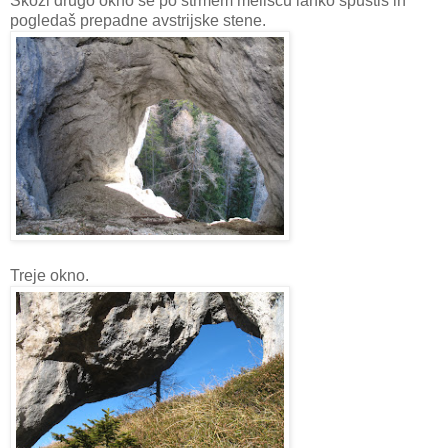
Skozi drugo okno se po strmem melišču lahko spustiš in
pogledaš prepadne avstrijske stene.
Treje okno.