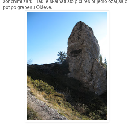
sončnimi žarki. Takile skalnati stolpiči res prijetno ozaljšajo
pot po grebenu Olševe.