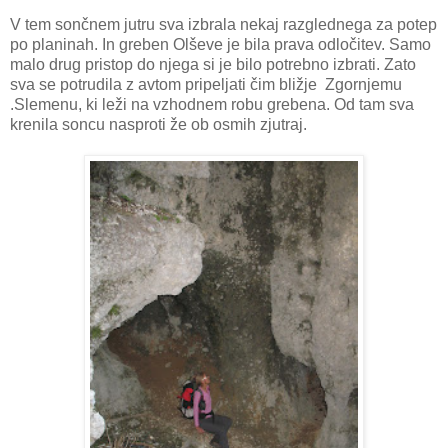
V tem sončnem jutru sva izbrala nekaj razglednega za potep
po planinah. In greben Olševe je bila prava odločitev. Samo
malo drug pristop do njega si je bilo potrebno izbrati. Zato
sva se potrudila z avtom pripeljati čim bližje Zgornjemu
.Slemenu, ki leži na vzhodnem robu grebena. Od tam sva
krenila soncu nasproti že ob osmih zjutraj.