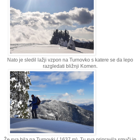
Nato je sledil lažji vzpon na Turnovko s katere se da lepo
razgledati bližnji Komen.
Že sva bila na Turnovki ( 1637 m). Tu sva pripravila smuči in