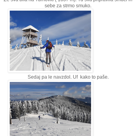
sebe za strmo smuko.
Sedaj pa le navzdol. Uf kako to paše.