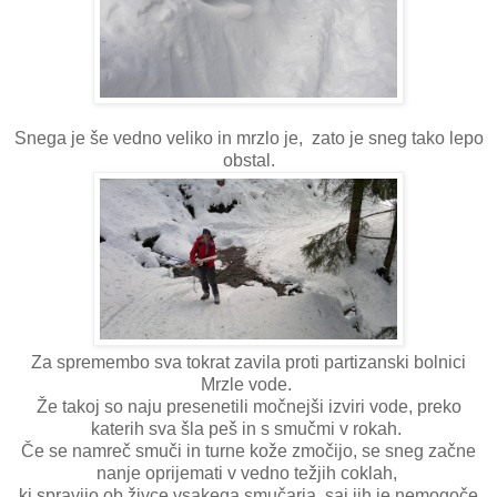
Snega je še vedno veliko in mrzlo je, zato je sneg tako lepo
obstal.
Za spremembo sva tokrat zavila proti partizanski bolnici
Mrzle vode.
Že takoj so naju presenetili močnejši izviri vode, preko
katerih sva šla peš in s smučmi v rokah.
Če se namreč smuči in turne kože zmočijo, se sneg začne
nanje oprijemati v vedno težjih coklah,
ki spravijo ob živce vsakega smučarja, saj jih je nemogoče