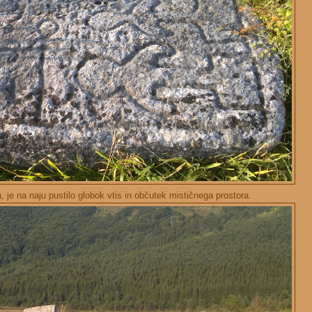
a, je na naju pustilo globok vtis in občutek mističnega prostora.