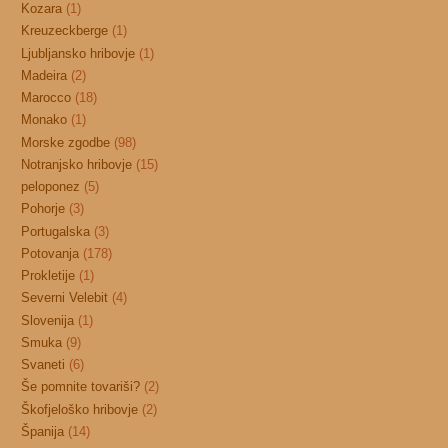
Kozara
(1)
Kreuzeckberge
(1)
Ljubljansko hribovje
(1)
Madeira
(2)
Marocco
(18)
Monako
(1)
Morske zgodbe
(98)
Notranjsko hribovje
(15)
peloponez
(5)
Pohorje
(3)
Portugalska
(3)
Potovanja
(178)
Prokletije
(1)
Severni Velebit
(4)
Slovenija
(1)
Smuka
(9)
Svaneti
(6)
Še pomnite tovariši?
(2)
Škofjeloško hribovje
(2)
Španija
(14)