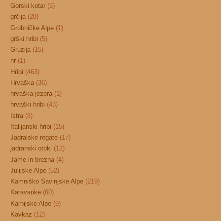
Gorski kotar
(5)
grčija
(28)
Grobničke Alpe
(1)
grški hribi
(5)
Gruzija
(15)
hr
(1)
Hribi
(463)
Hrvaška
(36)
hrvaška jezera
(1)
hrvaški hribi
(43)
Istra
(8)
Italijanski hribi
(15)
Jadralske regate
(17)
jadranski otoki
(12)
Jame in brezna
(4)
Julijske Alpe
(52)
Kamniško Savinjske Alpe
(219)
Karavanke
(60)
Karnijske Alpe
(9)
Kavkaz
(12)