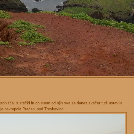
grobišča s stečki in ob enem od njih sva se danes zvečer tudi ustavila.
 je nekropola Prečani pod Treskavico.