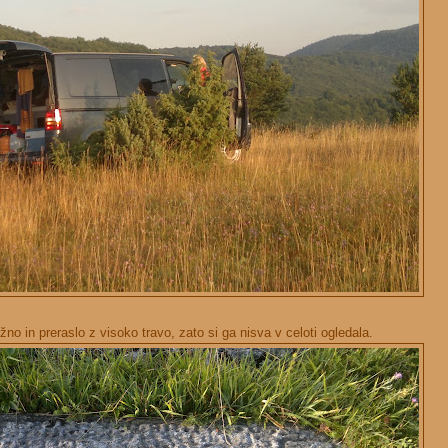
žno in preraslo z visoko travo, zato si ga nisva v celoti ogledala.