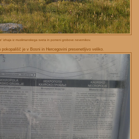
je' izhaja iz muslimanskega sveta in pomeni grobove nevernikov.
h pokopališč je v Bosni in Hercegovini presenetljivo veliko.