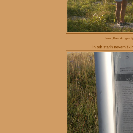
Izraz ,Kaursko grobl
In teh starih neverniški