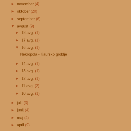
►
november
(4)
►
oktober
(20)
►
september
(6)
▼
avgust
(9)
►
18 avg.
(1)
►
17 avg.
(1)
▼
16 avg.
(1)
Nekropola - Kaursko groblje
►
14 avg.
(1)
►
13 avg.
(1)
►
12 avg.
(1)
►
11 avg.
(2)
►
10 avg.
(1)
►
julij
(3)
►
junij
(4)
►
maj
(4)
►
april
(9)