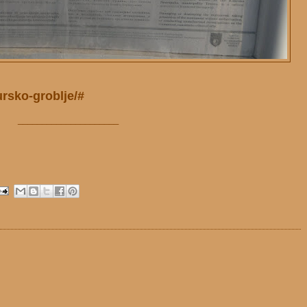
ursko-groblje/#
_____________________