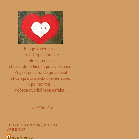
Bilo je konec julija,
ko dež spiral prah je
z okenskih polic,
oblizal steno hiše in prah z dvorišč.
Pogled je nama dolgo valoval
skoz sprano steklo dnevne sobe,
in po mokroti ...
vročega dvoriščnega asfalta...
......
......
Lojze Vrenčur
LOJZE VRENČUR, BREDA
VRENČUR
Breda Vrenčur