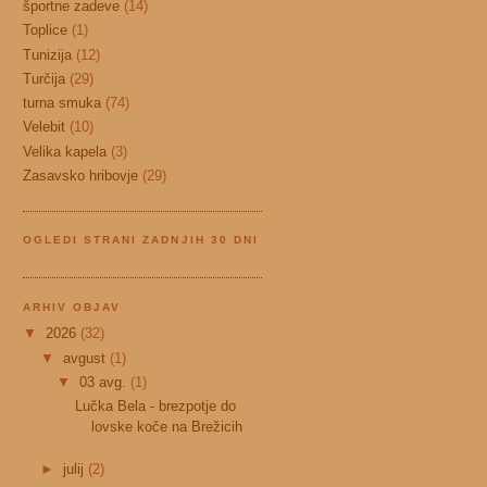
športne zadeve
(14)
Toplice
(1)
Tunizija
(12)
Turčija
(29)
turna smuka
(74)
Velebit
(10)
Velika kapela
(3)
Zasavsko hribovje
(29)
OGLEDI STRANI ZADNJIH 30 DNI
ARHIV OBJAV
▼
2026
(32)
▼
avgust
(1)
▼
03 avg.
(1)
Lučka Bela - brezpotje do
lovske koče na Brežicih
►
julij
(2)