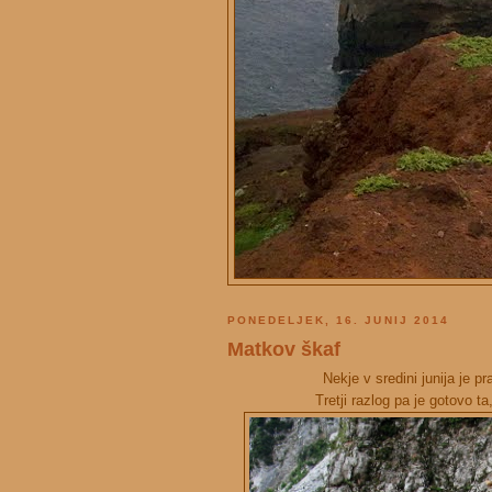
PONEDELJEK, 16. JUNIJ 2014
Matkov škaf
Nekje v sredini junija je 
Tretji razlog pa je gotovo t