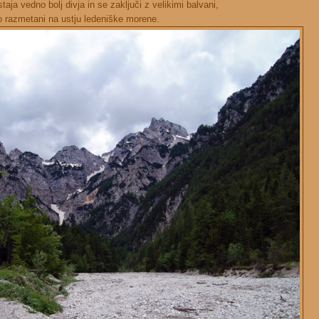
aja vedno bolj divja in se zaključi z velikimi balvani,
o razmetani na ustju ledeniške morene.