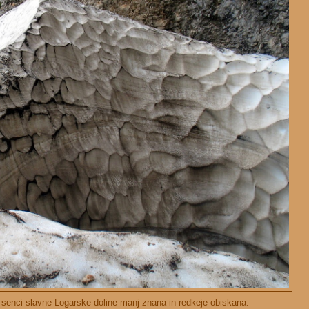
senci slavne Logarske doline manj znana in redkeje obiskana.