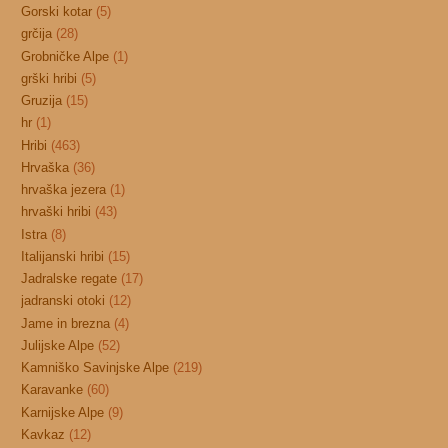
Gorski kotar
(5)
grčija
(28)
Grobničke Alpe
(1)
grški hribi
(5)
Gruzija
(15)
hr
(1)
Hribi
(463)
Hrvaška
(36)
hrvaška jezera
(1)
hrvaški hribi
(43)
Istra
(8)
Italijanski hribi
(15)
Jadralske regate
(17)
jadranski otoki
(12)
Jame in brezna
(4)
Julijske Alpe
(52)
Kamniško Savinjske Alpe
(219)
Karavanke
(60)
Karnijske Alpe
(9)
Kavkaz
(12)