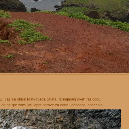
pravi čas za obisk Matkovega Škafa. Iz najmanj dveh razlogov.
a, da ne gre zamujati lepot narave za ceno udobnega lenarjenja.