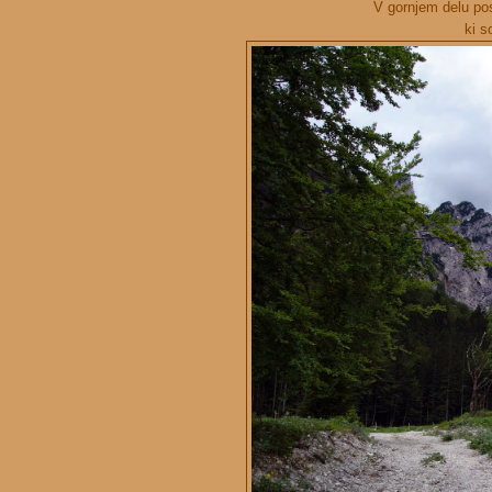
V gornjem delu post
ki s