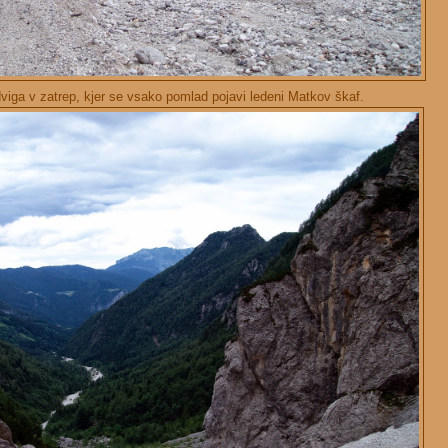
viga v zatrep, kjer se vsako pomlad pojavi ledeni Matkov škaf.