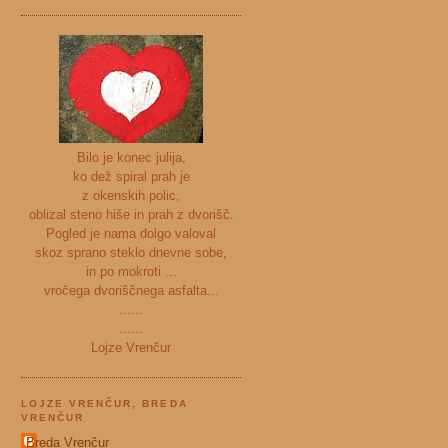
Bilo je konec julija,
ko dež spiral prah je
z okenskih polic,
oblizal steno hiše in prah z dvorišč.
Pogled je nama dolgo valoval
skoz sprano steklo dnevne sobe,
in po mokroti ...
vročega dvoriščnega asfalta...
......
......
Lojze Vrenčur
LOJZE VRENČUR, BREDA
VRENČUR
Breda Vrenčur