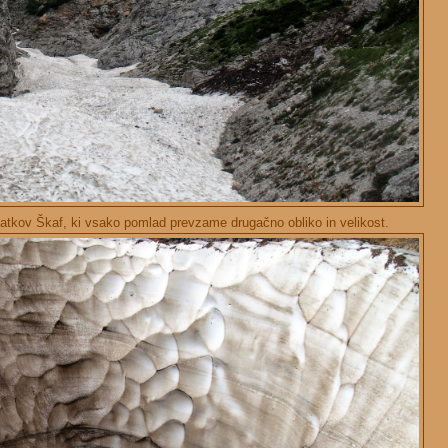
tkov Škaf, ki vsako pomlad prevzame drugačno obliko in velikost.