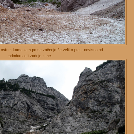
ostrim kamenjem pa se začenja že veliko prej - odvisno od
radodarnosti zadnje zime.