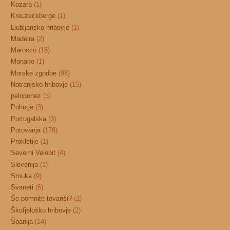
Kozara
(1)
Kreuzeckberge
(1)
Ljubljansko hribovje
(1)
Madeira
(2)
Marocco
(18)
Monako
(1)
Morske zgodbe
(98)
Notranjsko hribovje
(15)
peloponez
(5)
Pohorje
(3)
Portugalska
(3)
Potovanja
(178)
Prokletije
(1)
Severni Velebit
(4)
Slovenija
(1)
Smuka
(9)
Svaneti
(6)
Še pomnite tovariši?
(2)
Škofjeloško hribovje
(2)
Španija
(14)