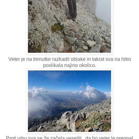
Veter je na trenutke razkadil oblake in takrat sva na hitro
poslikala najino okolico.
Proti vrhu sva se že začela veseliti , da bo veter le pregnal