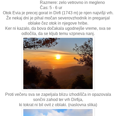
Razmere: zelo vetrovno in megleno
Čas: 5 - 6 ur
Otok Evia je precej gorat in Dirfi (1743 m) je njen najvišji vrh.
Že nekaj dni je pihal močan severovzhodnik in preganjal
oblake čez otok in njegove hribe.
Ker ni kazalo, da bova dočakala ugodnejše vreme, sva se
odločila, da se kljub temu vzpneva nanj.
Proti večeru sva se zapeljala blizu izhodišča in opazovala
sončni zahod ter vrh Dirfija,
ki tokrat ni bil ovit z oblaki. (naslovna slika)