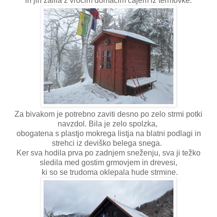
in jih zalila z vročim domačim čajem iz termovke.
Za bivakom je potrebno zaviti desno po zelo strmi potki
navzdol. Bila je zelo spolzka,
obogatena s plastjo mokrega listja na blatni podlagi in
strehci iz deviško belega snega.
Ker sva hodila prva po zadnjem sneženju, sva ji težko
sledila med gostim grmovjem in drevesi,
ki so se trudoma oklepala hude strmine.