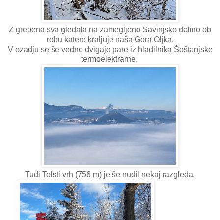
Z grebena sva gledala na zamegljeno Savinjsko dolino ob
robu katere kraljuje naša Gora Oljka.
V ozadju se še vedno dvigajo pare iz hladilnika Šoštanjske
termoelektrarne.
Tudi Tolsti vrh (756 m) je še nudil nekaj razgleda.