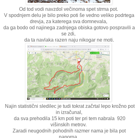
Od tod vodi navzdol večinoma spet strma pot.
V spodnjem delu je bilo preko poti še vedno veliko podrtega
drevja, za katerega sva domnevala,
da ga bodo od najinega zadnjega obiska gotovo pospravili a
se zdi,
da ta navlaka razen naju nikogar ne moti.
Najin statistični sledilec je tudi tokrat začrtal lepo krožno pot
in izračunal,
da sva prehodila 15 km poti ter pri tem nabrala 920
višinskih metrov.
Zaradi neugodnih pohodnih razmer nama je bila pot
naporna,