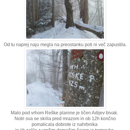
Od tu naprej naju megla na preostanku poti ni več zapustila.
Malo pod vrhom Reške planine je ličen Adijev bivak.
Notri sva se skrila pred mrazom in ob 12h končno
pomalicala dobrote iz nahrbnika