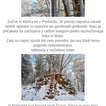
Začne in konča se v Preboldu. Je precej naporna zaradi
strmih spustov in vzponov po gozdnatih grebenih. Naju je
pričakala še začinjena z rahlim snegom preko razmočenega
listja in blata.
Zato so najini spusti bili zelo previdni, pa sva kljub temu
pogosto nekontrolirano
oddrsela v neželeno smer.
Iz Prebolda sva krenila proti Žvajgi. Steza je prav lepo