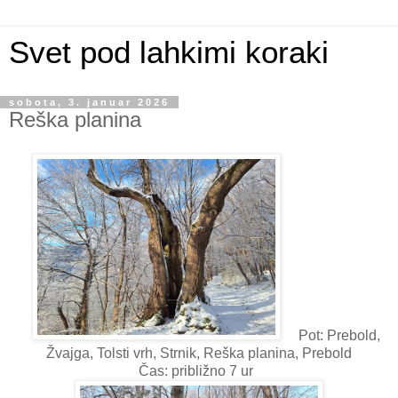
Svet pod lahkimi koraki
sobota, 3. januar 2026
Reška planina
Pot: Prebold,
Žvajga, Tolsti vrh, Strnik, Reška planina, Prebold
Čas: približno 7 ur