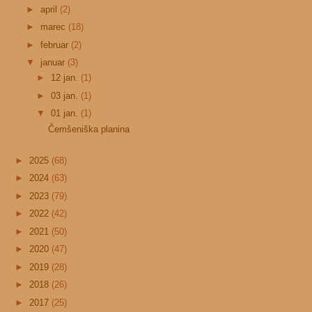
►
april
(2)
►
marec
(18)
►
februar
(2)
▼
januar
(3)
►
12 jan.
(1)
►
03 jan.
(1)
▼
01 jan.
(1)
Čemšeniška planina
►
2025
(68)
►
2024
(63)
►
2023
(79)
►
2022
(42)
►
2021
(50)
►
2020
(47)
►
2019
(28)
►
2018
(26)
►
2017
(25)