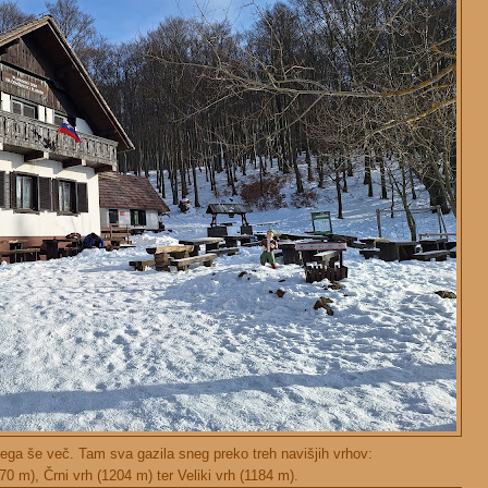
nega še več. Tam sva gazila sneg preko treh navišjih vrhov:
170 m), Črni vrh (1204 m) ter Veliki vrh (1184 m).