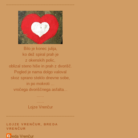
Bilo je konec julija,
ko dež spiral prah je
z okenskih polic,
oblizal steno hiše in prah z dvorišč.
Pogled je nama dolgo valoval
skoz sprano steklo dnevne sobe,
in po mokroti ...
vročega dvoriščnega asfalta...
......
......
Lojze Vrenčur
LOJZE VRENČUR, BREDA
VRENČUR
Breda Vrenčur