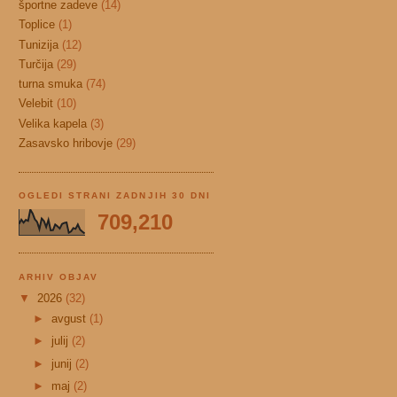
športne zadeve
(14)
Toplice
(1)
Tunizija
(12)
Turčija
(29)
turna smuka
(74)
Velebit
(10)
Velika kapela
(3)
Zasavsko hribovje
(29)
OGLEDI STRANI ZADNJIH 30 DNI
709,210
ARHIV OBJAV
▼
2026
(32)
►
avgust
(1)
►
julij
(2)
►
junij
(2)
►
maj
(2)