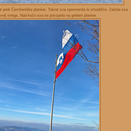
ot prek Čemšeniške planine. Tokrat sva spremenila le izhodišče. Začela sva
dovolj snega. Nad kočo sva se povzpela na greben planine.