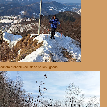
lednem grebenu vodi steza po robu gozda.