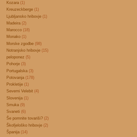
Kozara
(1)
Kreuzeckberge
(1)
Ljubljansko hribovje
(1)
Madeira
(2)
Marocco
(18)
Monako
(1)
Morske zgodbe
(98)
Notranjsko hribovje
(15)
peloponez
(5)
Pohorje
(3)
Portugalska
(3)
Potovanja
(178)
Prokletije
(1)
Severni Velebit
(4)
Slovenija
(1)
Smuka
(9)
Svaneti
(6)
Še pomnite tovariši?
(2)
Škofjeloško hribovje
(2)
Španija
(14)