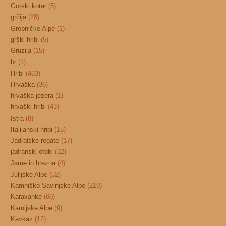
Gorski kotar
(5)
grčija
(28)
Grobničke Alpe
(1)
grški hribi
(5)
Gruzija
(15)
hr
(1)
Hribi
(463)
Hrvaška
(36)
hrvaška jezera
(1)
hrvaški hribi
(43)
Istra
(8)
Italijanski hribi
(15)
Jadralske regate
(17)
jadranski otoki
(12)
Jame in brezna
(4)
Julijske Alpe
(52)
Kamniško Savinjske Alpe
(219)
Karavanke
(60)
Karnijske Alpe
(9)
Kavkaz
(12)