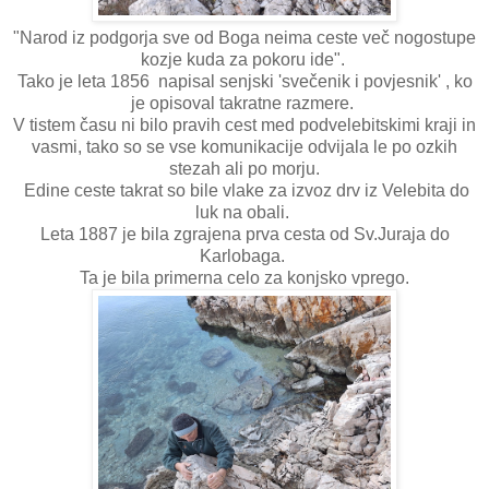
"Narod iz podgorja sve od Boga neima ceste več nogostupe
kozje kuda za pokoru ide".
Tako je leta 1856 napisal senjski 'svečenik i povjesnik' , ko
je opisoval takratne razmere.
V tistem času ni bilo pravih cest med podvelebitskimi kraji in
vasmi, tako so se vse komunikacije odvijala le po ozkih
stezah ali po morju.
Edine ceste takrat so bile vlake za izvoz drv iz Velebita do
luk na obali.
Leta 1887 je bila zgrajena prva cesta od Sv.Juraja do
Karlobaga.
Ta je bila primerna celo za konjsko vprego.