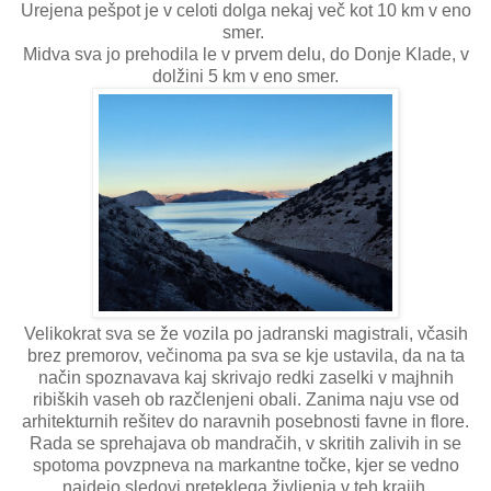
Urejena pešpot je v celoti dolga nekaj več kot 10 km v eno
smer.
Midva sva jo prehodila le v prvem delu, do Donje Klade, v
dolžini 5 km v eno smer.
Velikokrat sva se že vozila po jadranski magistrali, včasih
brez premorov, večinoma pa sva se kje ustavila, da na ta
način spoznavava kaj skrivajo redki zaselki v majhnih
ribiških vaseh ob razčlenjeni obali. Zanima naju vse od
arhitekturnih rešitev do naravnih posebnosti favne in flore.
Rada se sprehajava ob mandračih, v skritih zalivih in se
spotoma povzpneva na markantne točke, kjer se vedno
najdejo sledovi preteklega življenja v teh krajih.