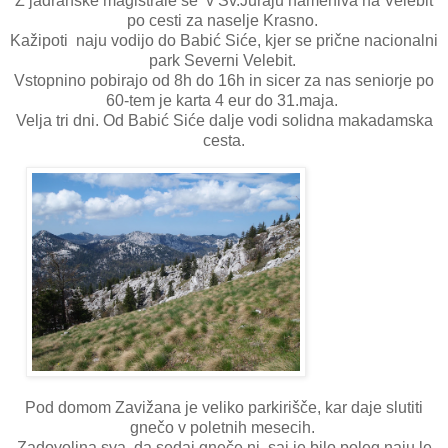
Z jadranske magistrale se v Sv.Juraju nameniva na Velebit
po cesti za naselje Krasno.
Kažipoti naju vodijo do Babić Siće, kjer se prične nacionalni
park Severni Velebit.
Vstopnino pobirajo od 8h do 16h in sicer za nas seniorje po
60-tem je karta 4 eur do 31.maja.
Velja tri dni. Od Babić Siće dalje vodi solidna makadamska
cesta.
Pod domom Zavižana je veliko parkirišče, kar daje slutiti
gnečo v poletnih mesecih.
Zadovoljna sva, da sedaj gneče ni, saj je bilo poleg naju le