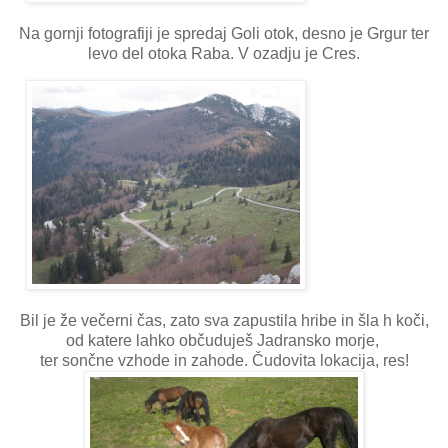
Na gornji fotografiji je spredaj Goli otok, desno je Grgur ter
levo del otoka Raba. V ozadju je Cres.
Bil je že večerni čas, zato sva zapustila hribe in šla h koči,
od katere lahko občuduješ Jadransko morje,
ter sončne vzhode in zahode. Čudovita lokacija, res!