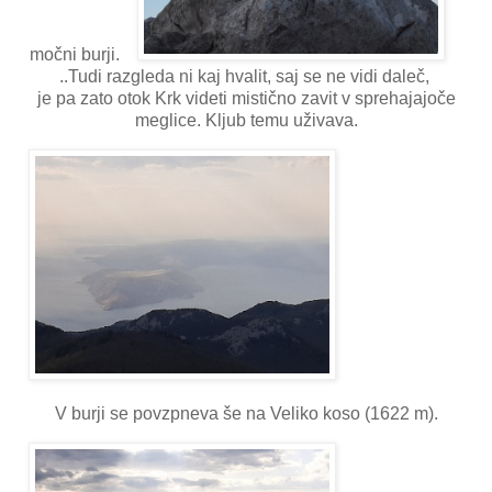
močni burji.
..Tudi razgleda ni kaj hvalit, saj se ne vidi daleč,
je pa zato otok Krk videti mistično zavit v sprehajajoče
meglice. Kljub temu uživava.
V burji se povzpneva še na Veliko koso (1622 m).