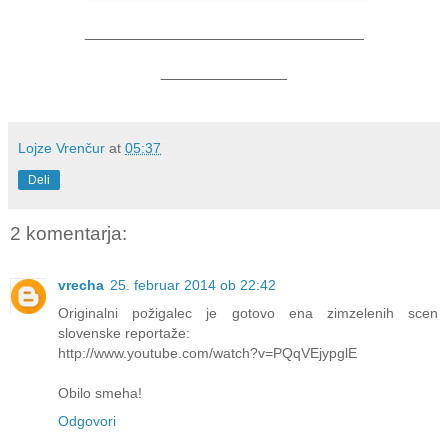
_______________________________
______________
Lojze Vrenčur
at
05:37
Deli
2 komentarja:
vrecha
25. februar 2014 ob 22:42
Originalni požigalec je gotovo ena zimzelenih scen
slovenske reportaže:
http://www.youtube.com/watch?v=PQqVEjypglE
Obilo smeha!
Odgovori