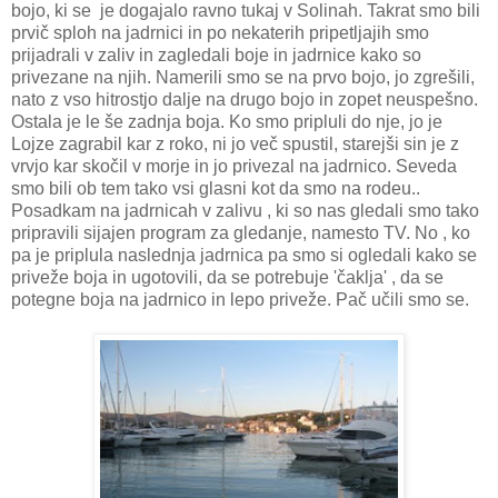
bojo, ki se je dogajalo ravno tukaj v Solinah. Takrat smo bili
prvič sploh na jadrnici in po nekaterih pripetljajih smo
prijadrali v zaliv in zagledali boje in jadrnice kako so
privezane na njih. Namerili smo se na prvo bojo, jo zgrešili,
nato z vso hitrostjo dalje na drugo bojo in zopet neuspešno.
Ostala je le še zadnja boja. Ko smo pripluli do nje, jo je
Lojze zagrabil kar z roko, ni jo več spustil, starejši sin je z
vrvjo kar skočil v morje in jo privezal na jadrnico. Seveda
smo bili ob tem tako vsi glasni kot da smo na rodeu..
Posadkam na jadrnicah v zalivu , ki so nas gledali smo tako
pripravili sijajen program za gledanje, namesto TV. No , ko
pa je priplula naslednja jadrnica pa smo si ogledali kako se
priveže boja in ugotovili, da se potrebuje 'čaklja' , da se
potegne boja na jadrnico in lepo priveže. Pač učili smo se.