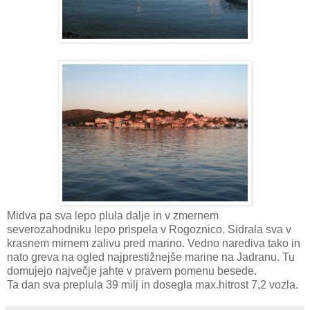
Midva pa sva lepo plula dalje in v zmernem
severozahodniku lepo prispela v Rogoznico. Sidrala sva v
krasnem mirnem zalivu pred marino. Vedno narediva tako in
nato greva na ogled najprestižnejše marine na Jadranu. Tu
domujejo največje jahte v pravem pomenu besede.
Ta dan sva preplula 39 milj in dosegla max.hitrost 7,2 vozla.