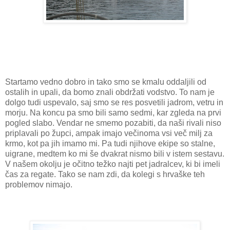
Startamo vedno dobro in tako smo se kmalu oddaljili od
ostalih in upali, da bomo znali obdržati vodstvo. To nam je
dolgo tudi uspevalo, saj smo se res posvetili jadrom, vetru in
morju. Na koncu pa smo bili samo sedmi, kar zgleda na prvi
pogled slabo. Vendar ne smemo pozabiti, da naši rivali niso
priplavali po župci, ampak imajo večinoma vsi več milj za
krmo, kot pa jih imamo mi. Pa tudi njihove ekipe so stalne,
uigrane, medtem ko mi še dvakrat nismo bili v istem sestavu.
V našem okolju je očitno težko najti pet jadralcev, ki bi imeli
čas za regate. Tako se nam zdi, da kolegi s hrvaške teh
problemov nimajo.