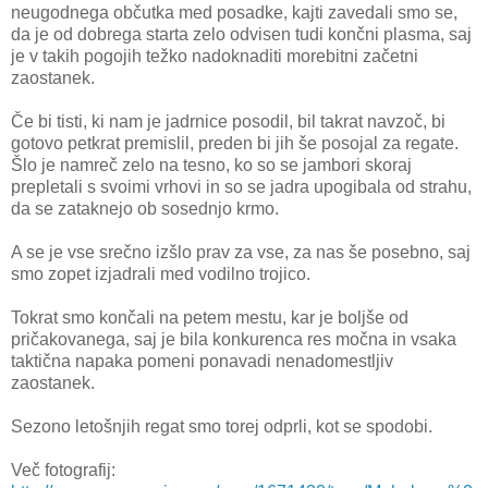
neugodnega občutka med posadke, kajti zavedali smo se,
da je od dobrega starta zelo odvisen tudi končni plasma, saj
je v takih pogojih težko nadoknaditi morebitni začetni
zaostanek.
Če bi tisti, ki nam je jadrnice posodil, bil takrat navzoč, bi
gotovo petkrat premislil, preden bi jih še posojal za regate.
Šlo je namreč zelo na tesno, ko so se jambori skoraj
prepletali s svoimi vrhovi in so se jadra upogibala od strahu,
da se zataknejo ob sosednjo krmo.
A se je vse srečno izšlo prav za vse, za nas še posebno, saj
smo zopet izjadrali med vodilno trojico.
Tokrat smo končali na petem mestu, kar je boljše od
pričakovanega, saj je bila konkurenca res močna in vsaka
taktična napaka pomeni ponavadi nenadomestljiv
zaostanek.
Sezono letošnjih regat smo torej odprli, kot se spodobi.
Več fotografij: