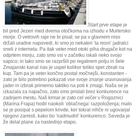
Start prve etape je
bil pred Jezeri med dvema otočkoma na izhodu v Murtersko
morje. O vetrovih raje ne bi pisal; se pa v glavnem niso
držali uradne napovedi, ki smo jo nekateri 'ta resni' jadralci
sneli z interneta. Pa itak veter med otoki piha drugače kot na
odprtem morju, zato smo vsi v začetku iskali neko svojo
sapico; in tako smo se razpršili po regatnem polju in šele
Zmajanski kanal nas je uspel kolikor toliko spet zbrati na
kup. Tam pa je veter končno postal močnejši, konstanten -
zato je bilo potrebno pokazati vse svoje znanje uravnavanja
jader in izbrati primerno taktiko na poti k zmagi. Naša se je
izkazala za napačno, zato smo pristali brez konkurence na
zadnjem mestu. Naš krmar je zato cel večer v Rogoznici
(Marina Frapa) hodil naokoli 'oblačnega' razpoloženja; malo
se je posipal s pepelom krivde, ker tokrat nihče ni ugovarjal
njegovi zamisli, kako bo 'nadmudril' konkurenco. Seveda je
že delal plane za naslednjo etapo.