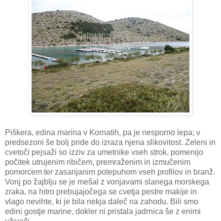
Piškera, edina marina v Kornatih, pa je nesporno lepa; v
predsezoni še bolj pride do izraza njena slikovitost. Zeleni in
cvetoči pejsaži so izziv za umetnike vseh strok, pomenijo
počitek utrujenim ribičem, premraženim in izmučenim
pomorcem ter zasanjanim potepuhom vseh profilov in branž.
Vonj po žajblju se je mešal z vonjavami slanega morskega
zraka, na hitro prebujajočega se cvetja pestre makije in
vlago nevihte, ki je bila nekja daleč na zahodu. Bili smo
edini gostje marine, dokler ni pristala jadrnica še z enimi