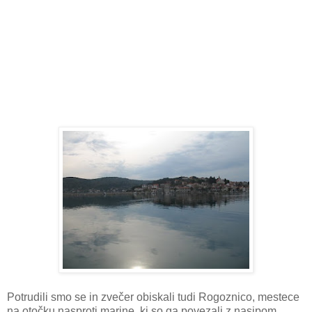
Potrudili smo se in zvečer obiskali tudi Rogoznico, mestece
na otočku nasproti marine, ki so ga povezali z nasipom