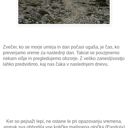
Zvečer, ko se morje umirja in dan počasi ugaša, je čas, ko
preverjamo vreme za naslednji dan. Takrat se povzpnemo
nekam višje in pregledujemo obzorje. Z veliko zanesljivostjo
lahko predvidimo, kaj nas čaka v naslednjem dnevu.
Ker so pejsaži lepi, ne ostane le pri opazovanju vremena,
ampak sva obhodila vse kotičke majhnega otočka (Panitula)