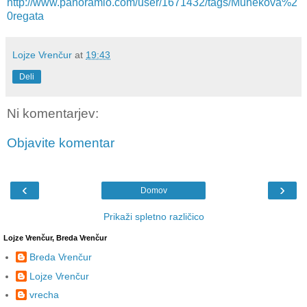
http://www.panoramio.com/user/1671432/tags/Muhekova%2
0regata
Lojze Vrenčur
at
19:43
Deli
Ni komentarjev:
Objavite komentar
‹
›
Domov
Prikaži spletno različico
Lojze Vrenčur, Breda Vrenčur
Breda Vrenčur
Lojze Vrenčur
vrecha