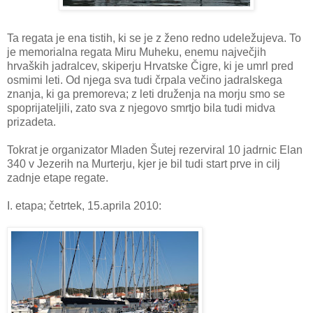
Ta regata je ena tistih, ki se je z ženo redno udeležujeva. To
je memorialna regata Miru Muheku, enemu največjih
hrvaških jadralcev, skiperju Hrvatske Čigre, ki je umrl pred
osmimi leti. Od njega sva tudi črpala večino jadralskega
znanja, ki ga premoreva; z leti druženja na morju smo se
spoprijateljili, zato sva z njegovo smrtjo bila tudi midva
prizadeta.
Tokrat je organizator Mladen Šutej rezerviral 10 jadrnic Elan
340 v Jezerih na Murterju, kjer je bil tudi start prve in cilj
zadnje etape regate.
I. etapa; četrtek, 15.aprila 2010: