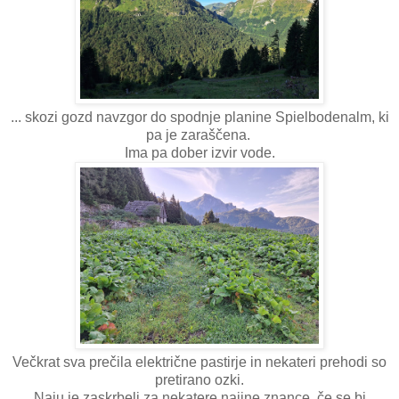
... skozi gozd navzgor do spodnje planine Spielbodenalm, ki
pa je zaraščena.
Ima pa dober izvir vode.
Večkrat sva prečila električne pastirje in nekateri prehodi so
pretirano ozki.
Naju je zaskrbeli za nekatere najine znance, če se bi