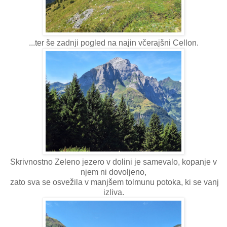
...ter še zadnji pogled na najin včerajšni Cellon.
Skrivnostno Zeleno jezero v dolini je samevalo, kopanje v
njem ni dovoljeno,
zato sva se osvežila v manjšem tolmunu potoka, ki se vanj
izliva.