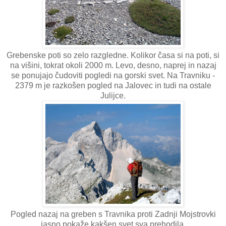
Grebenske poti so zelo razgledne. Kolikor časa si na poti, si
na višini, tokrat okoli 2000 m. Levo, desno, naprej in nazaj
se ponujajo čudoviti pogledi na gorski svet. Na Travniku -
2379 m je razkošen pogled na Jalovec in tudi na ostale
Julijce.
Pogled nazaj na greben s Travnika proti Zadnji Mojstrovki
jasno pokaže kakšen svet sva prehodila.