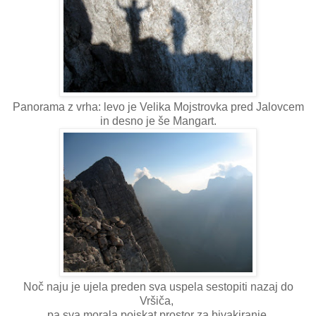
Panorama z vrha: levo je Velika Mojstrovka pred Jalovcem
in desno je še Mangart.
Noč naju je ujela preden sva uspela sestopiti nazaj do
Vršiča,
pa sva morala poiskat prostor za bivakiranje.