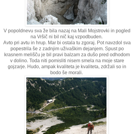
V popoldnevu sva že bila nazaj na Mali Mojstrovki in pogled
na Vršič ni bil nič kaj vzpodbuden.
Avto pri avtu in hrup. Mar bi ostala tu zgoraj. Pot navzdol sva
popestrila še z zadnjim uživaškim dejanjem. Spust po
krasnem melišču je bil pravi balzam za dušo pred odhodom
v dolino. Toda niti pomisliti nisem smela na moje stare
gojzarje. Hudo, ampak kvaliteta je kvaliteta, zdržali so in
bodo še morali.