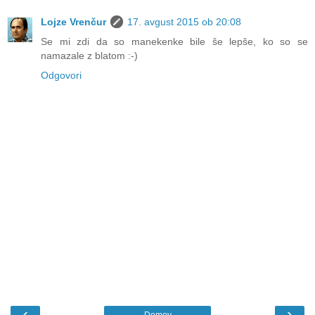
Lojze Vrenčur
17. avgust 2015 ob 20:08
Se mi zdi da so manekenke bile še lepše, ko so se
namazale z blatom :-)
Odgovori
‹
›
Domov