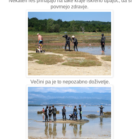
Nekateri res prihajajo na take kraje iskreno upajoč, da si
povrnejo zdravje.
Večini pa je to nepozabno doživetje.