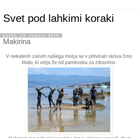
Svet pod lahkimi koraki
petek, 14. avgust 2015
Makirina
V nekaterih zalivih našega morja se v plitvinah skriva črno
blato, ki velja že od pamtiveka za zdravilno.