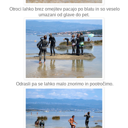
Otroci lahko brez omejitev pacajo po blatu in so veselo
umazani od glave do pet.
Odrasli pa se lahko malo znorimo in pootročimo.