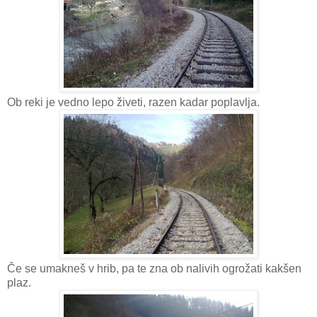
Ob reki je vedno lepo živeti, razen kadar poplavlja.
Če se umakneš v hrib, pa te zna ob nalivih ogrožati kakšen
plaz.