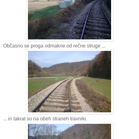
Občasno se proga odmakne od rečne struge ...
... in takrat so na obeh straneh travniki.