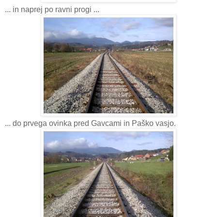
... in naprej po ravni progi ...
... do prvega ovinka pred Gavcami in Paško vasjo.