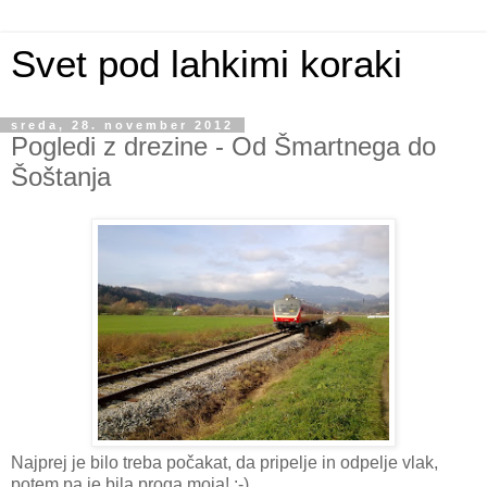
Svet pod lahkimi koraki
sreda, 28. november 2012
Pogledi z drezine - Od Šmartnega do
Šoštanja
Najprej je bilo treba počakat, da pripelje in odpelje vlak,
potem pa je bila proga moja! :-)