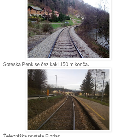
Soteska Penk se čez kaki 150 m konča.
Železniška postaja Florjan.