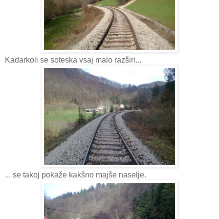
Kadarkoli se soteska vsaj malo razširi...
... se takoj pokaže kakšno majše naselje.