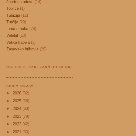
športne zadeve
(14)
Toplice
(1)
Tunizija
(12)
Turčija
(29)
turna smuka
(74)
Velebit
(10)
Velika kapela
(3)
Zasavsko hribovje
(29)
OGLEDI STRANI ZADNJIH 30 DNI
ARHIV OBJAV
►
2026
(32)
►
2025
(68)
►
2024
(63)
►
2023
(79)
►
2022
(42)
►
2021
(50)