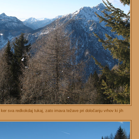
 ker sva redkokdaj tukaj, zato imava težave pri določanju vrhov ki jih