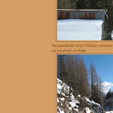
Na jugozahodni strani Višarij je smerokaz d
pa 'zacahnila' za drugič.