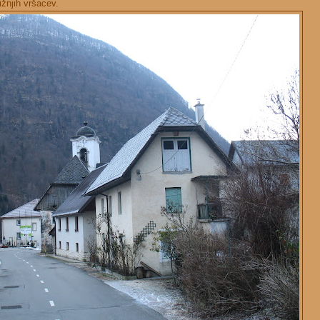
ižnjih vršacev.