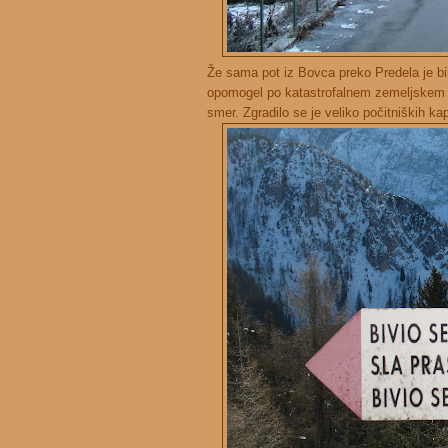
Že sama pot iz Bovca preko Predela je bi
opomogel po katastrofalnem zemeljskem plaz
smer. Zgradilo se je veliko počitniških kap