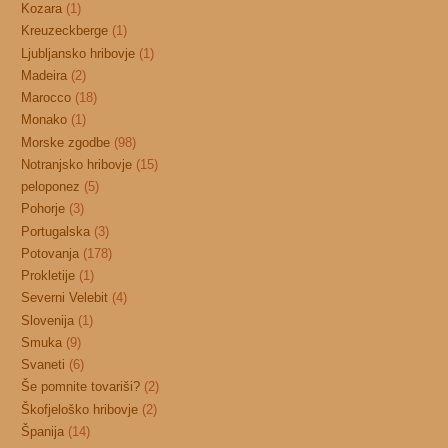
Kozara
(1)
Kreuzeckberge
(1)
Ljubljansko hribovje
(1)
Madeira
(2)
Marocco
(18)
Monako
(1)
Morske zgodbe
(98)
Notranjsko hribovje
(15)
peloponez
(5)
Pohorje
(3)
Portugalska
(3)
Potovanja
(178)
Prokletije
(1)
Severni Velebit
(4)
Slovenija
(1)
Smuka
(9)
Svaneti
(6)
Še pomnite tovariši?
(2)
Škofjeloško hribovje
(2)
Španija
(14)