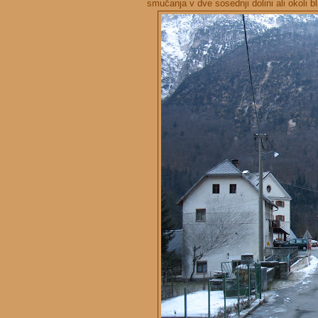
smučanja v dve sosednji dolini ali okoli bl