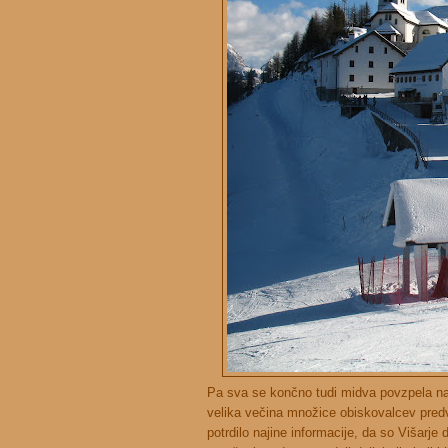
Pa sva se končno tudi midva povzpela na 
velika večina množice obiskovalcev predvs
potrdilo najine informacije, da so Višarje 