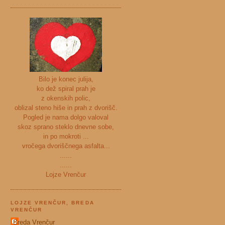
Bilo je konec julija,
ko dež spiral prah je
z okenskih polic,
oblizal steno hiše in prah z dvorišč.
Pogled je nama dolgo valoval
skoz sprano steklo dnevne sobe,
in po mokroti ...
vročega dvoriščnega asfalta...
......
......
Lojze Vrenčur
LOJZE VRENČUR, BREDA
VRENČUR
Breda Vrenčur