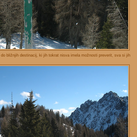
o bližnjih destinacij, ki jih tokrat nisva imela možnosti preverit, sva si jih