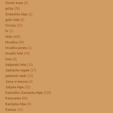
Gorski kotar
(5)
grčija
(28)
Grobničke Alpe
(1)
grški hribi
(5)
Gruzija
(15)
hr
(1)
Hribi
(463)
Hrvaška
(36)
hrvaška jezera
(1)
hrvaški hribi
(43)
Istra
(8)
Italijanski hribi
(15)
Jadralske regate
(17)
jadranski otoki
(12)
Jame in brezna
(4)
Julijske Alpe
(52)
Kamniško Savinjske Alpe
(219)
Karavanke
(60)
Karnijske Alpe
(9)
Kavkaz
(12)