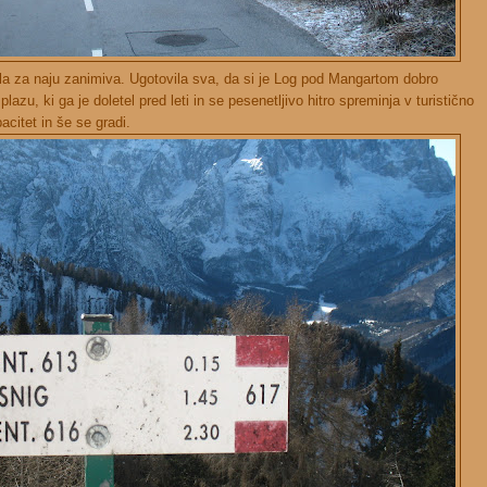
la za naju zanimiva. Ugotovila sva, da si je Log pod Mangartom dobro
u, ki ga je doletel pred leti in se pesenetljivo hitro spreminja v turistično
acitet in še se gradi.