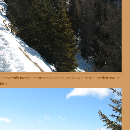
in zavetnih mestih ter se razgledovala po slikoviti okolici preden sva se
olini.