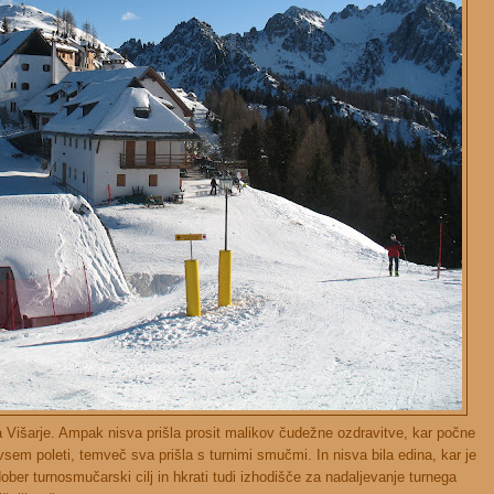
Višarje. Ampak nisva prišla prosit malikov čudežne ozdravitve, kar počne
em poleti, temveč sva prišla s turnimi smučmi. In nisva bila edina, kar je
dober turnosmučarski cilj in hkrati tudi izhodišče za nadaljevanje turnega