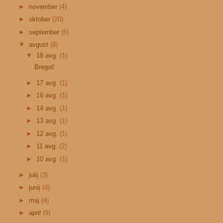
►
november
(4)
►
oktober
(20)
►
september
(6)
▼
avgust
(9)
▼
18 avg.
(1)
Bregoč
►
17 avg.
(1)
►
16 avg.
(1)
►
14 avg.
(1)
►
13 avg.
(1)
►
12 avg.
(1)
►
11 avg.
(2)
►
10 avg.
(1)
►
julij
(3)
►
junij
(4)
►
maj
(4)
►
april
(9)