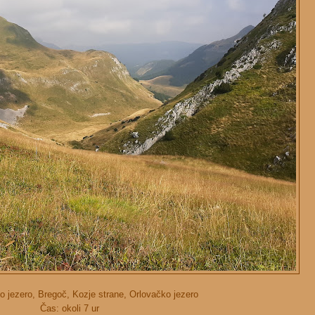
 jezero, Bregoč, Kozje strane, Orlovačko jezero
Čas: okoli 7 ur