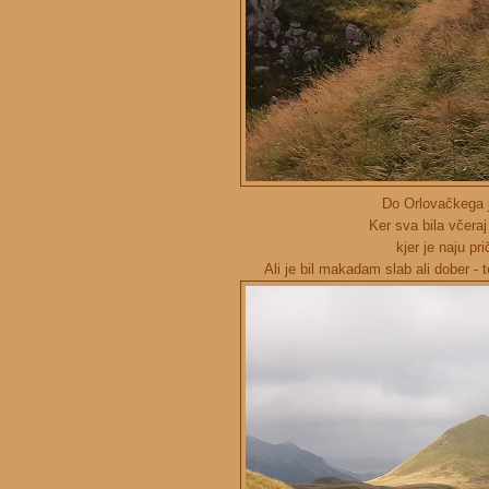
Do Orlovačkega j
Ker sva bila včeraj
kjer je naju 
Ali je bil makadam slab ali dober - 