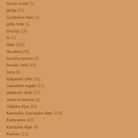
Gorski kotar
(5)
grčija
(28)
Grobničke Alpe
(1)
grški hribi
(5)
Gruzija
(15)
hr
(1)
Hribi
(463)
Hrvaška
(36)
hrvaška jezera
(1)
hrvaški hribi
(43)
Istra
(8)
Italijanski hribi
(15)
Jadralske regate
(17)
jadranski otoki
(12)
Jame in brezna
(4)
Julijske Alpe
(52)
Kamniško Savinjske Alpe
(219)
Karavanke
(60)
Karnijske Alpe
(9)
Kavkaz
(12)