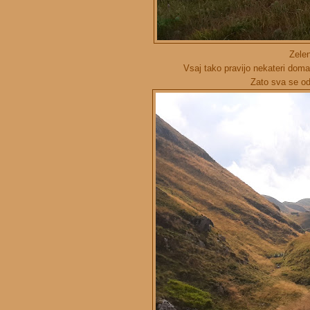
Zelen
Vsaj tako pravijo nekateri domač
Zato sva se odp