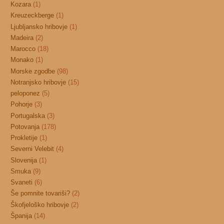
Kozara
(1)
Kreuzeckberge
(1)
Ljubljansko hribovje
(1)
Madeira
(2)
Marocco
(18)
Monako
(1)
Morske zgodbe
(98)
Notranjsko hribovje
(15)
peloponez
(5)
Pohorje
(3)
Portugalska
(3)
Potovanja
(178)
Prokletije
(1)
Severni Velebit
(4)
Slovenija
(1)
Smuka
(9)
Svaneti
(6)
Še pomnite tovariši?
(2)
Škofjeloško hribovje
(2)
Španija
(14)