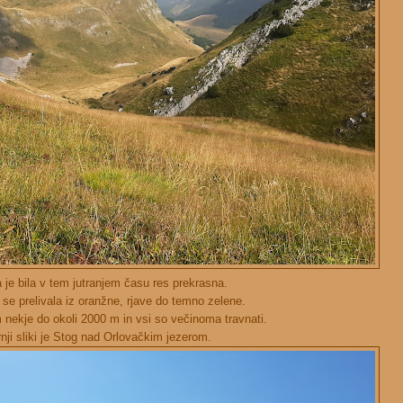
 je bila v tem jutranjem času res prekrasna.
 se prelivala iz oranžne, rjave do temno zelene.
 nekje do okoli 2000 m in vsi so večinoma travnati.
nji sliki je Stog nad Orlovačkim jezerom.