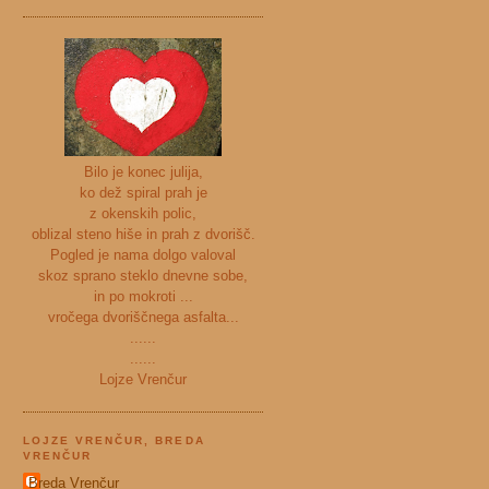
Bilo je konec julija,
ko dež spiral prah je
z okenskih polic,
oblizal steno hiše in prah z dvorišč.
Pogled je nama dolgo valoval
skoz sprano steklo dnevne sobe,
in po mokroti ...
vročega dvoriščnega asfalta...
......
......
Lojze Vrenčur
LOJZE VRENČUR, BREDA
VRENČUR
Breda Vrenčur