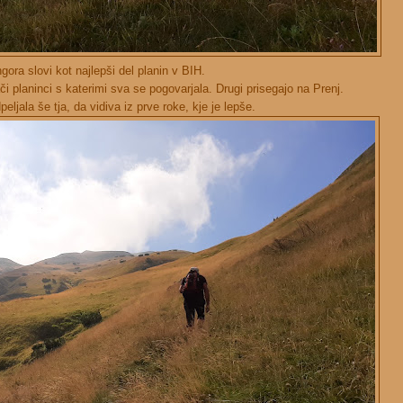
gora slovi kot najlepši del planin v BIH.
i planinci s katerimi sva se pogovarjala. Drugi prisegajo na Prenj.
eljala še tja, da vidiva iz prve roke, kje je lepše.