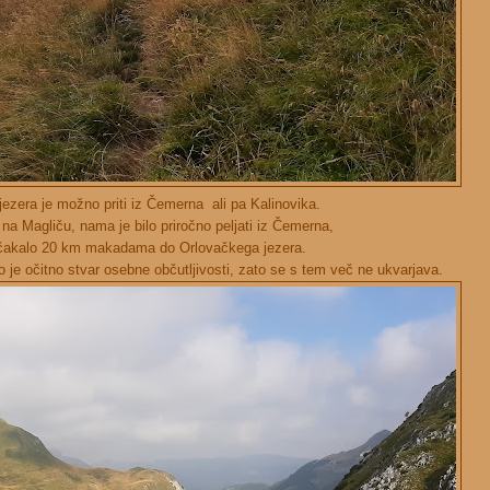
ezera je možno priti iz Čemerna ali pa Kalinovika.
 na Magliču, nama je bilo priročno peljati iz Čemerna,
pričakalo 20 km makadama do Orlovačkega jezera.
to je očitno stvar osebne občutljivosti, zato se s tem več ne ukvarjava.