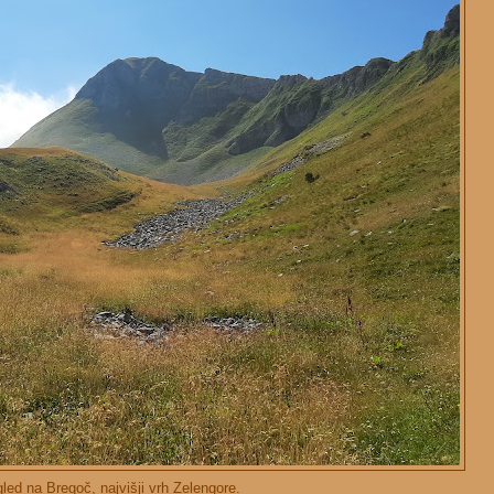
led na Bregoč, najvišji vrh Zelengore.