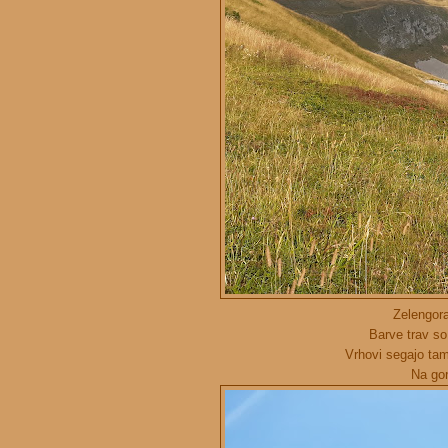
Zelengora
Barve trav so
Vrhovi segajo tam
Na gor