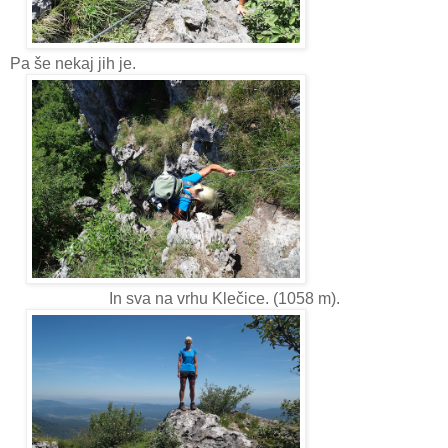
Pa še nekaj jih je.
In sva na vrhu Klečice. (1058 m).