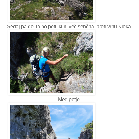
Sedaj pa dol in po poti, ki ni več senčna, proti vrhu Kleka.
Med potjo.