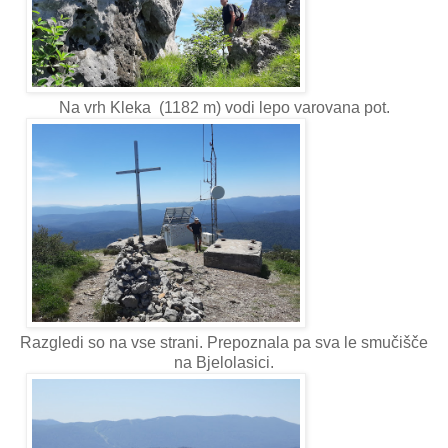
Na vrh Kleka (1182 m) vodi lepo varovana pot.
Razgledi so na vse strani. Prepoznala pa sva le smučišče
na Bjelolasici.