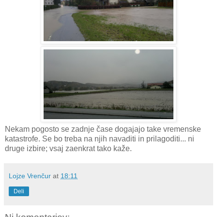
Nekam pogosto se zadnje čase dogajajo take vremenske
katastrofe. Se bo treba na njih navaditi in prilagoditi... ni
druge izbire; vsaj zaenkrat tako kaže.
Lojze Vrenčur
at
18:11
Deli