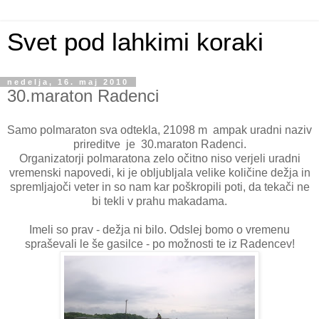
Svet pod lahkimi koraki
nedelja, 16. maj 2010
30.maraton Radenci
Samo polmaraton sva odtekla, 21098 m ampak uradni naziv
prireditve je 30.maraton Radenci.
Organizatorji polmaratona zelo očitno niso verjeli uradni
vremenski napovedi, ki je obljubljala velike količine dežja in
spremljajoči veter in so nam kar poškropili poti, da tekači ne
bi tekli v prahu makadama.
Imeli so prav - dežja ni bilo. Odslej bomo o vremenu
spraševali le še gasilce - po možnosti te iz Radencev!