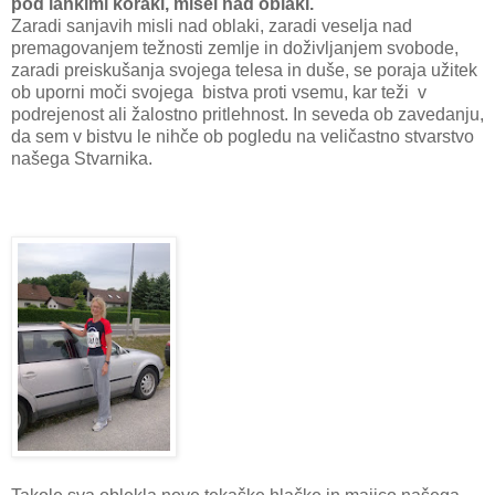
pod lahkimi koraki, misel nad oblaki.
Zaradi sanjavih misli nad oblaki, zaradi veselja nad
premagovanjem težnosti zemlje in doživljanjem svobode,
zaradi preiskušanja svojega telesa in duše, se poraja užitek
ob uporni moči svojega bistva proti vsemu, kar teži v
podrejenost ali žalostno pritlehnost. In seveda ob zavedanju,
da sem v bistvu le nihče ob pogledu na veličastno stvarstvo
našega Stvarnika.