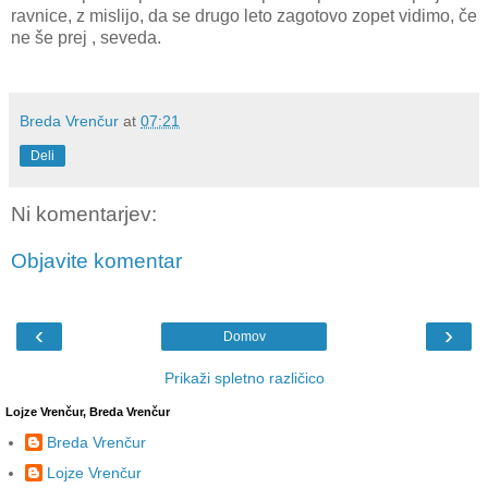
ravnice, z mislijo, da se drugo leto zagotovo zopet vidimo, če
ne še prej , seveda.
Breda Vrenčur
at
07:21
Deli
Ni komentarjev:
Objavite komentar
‹
›
Domov
Prikaži spletno različico
Lojze Vrenčur, Breda Vrenčur
Breda Vrenčur
Lojze Vrenčur