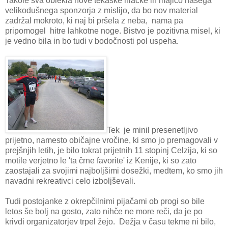
Takole sva oblekla nove tekaške hlačke in majico našega
velikodušnega sponzorja z mislijo, da bo nov material
zadržal mokroto, ki naj bi pršela z neba, nama pa
pripomogel hitre lahkotne noge. Bistvo je pozitivna misel, ki
je vedno bila in bo tudi v bodočnosti pol uspeha.
Tek je minil presenetljivo
prijetno, namesto običajne vročine, ki smo jo premagovali v
prejšnjih letih, je bilo tokrat prijetnih 11 stopinj Celzija, ki so
motile verjetno le 'ta črne favorite' iz Kenije, ki so zato
zaostajali za svojimi najboljšimi dosežki, medtem, ko smo jih
navadni rekreativci celo izboljševali.
Tudi postojanke z okrepčilnimi pijačami ob progi so bile
letos še bolj na gosto, zato nihče ne more reči, da je po
krivdi organizatorjev trpel žejo. Dežja v času tekme ni bilo,