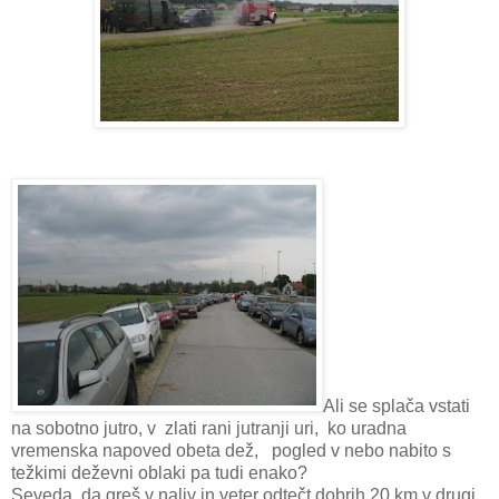
Ali se splača vstati
na sobotno jutro, v zlati rani jutranji uri, ko uradna
vremenska napoved obeta dež, pogled v nebo nabito s
težkimi deževni oblaki pa tudi enako?
Seveda, da greš v naliv in veter odtečt dobrih 20 km v drugi