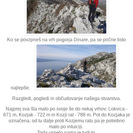
Ko se povzpneš na vrh pogorja Dinare, pa se prične tisto
najlepše.
Razgledi, pogledi in občudovanje našega stvarstva.
Najprej sva šla malo po svoje še do nekaj vrhov: Lokvica -
671 m, Kozjak - 722 m in Kozji rat - 788 m. Pot do Kozjaka je
označena, od tu dalje proti Kozjemu ratu pa je potrebno
malo po intuiciji.
Toda uspelo nama je tudi to.