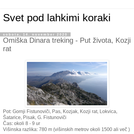
Svet pod lahkimi koraki
sobota, 14. november 2020
Omiška Dinara treking - Put života, Kozji
rat
Pot: Gornji Fistunoviči, Pas, Kozjak, Kozji rat, Lokvica,
Šatarice, Pisak, G. Fistunoviči
Čas: okoli 8 - 9 ur
Višinska razlika: 780 m (višinskih metrov okoli 1500 ali več )