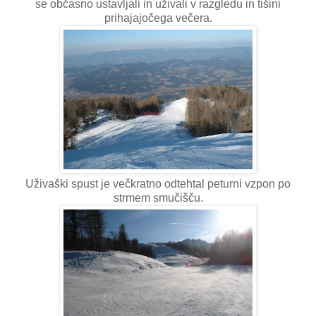
se občasno ustavljali in uživali v razgledu in tišini
prihajajočega večera.
Uživaški spust je večkratno odtehtal peturni vzpon po
strmem smučišču.