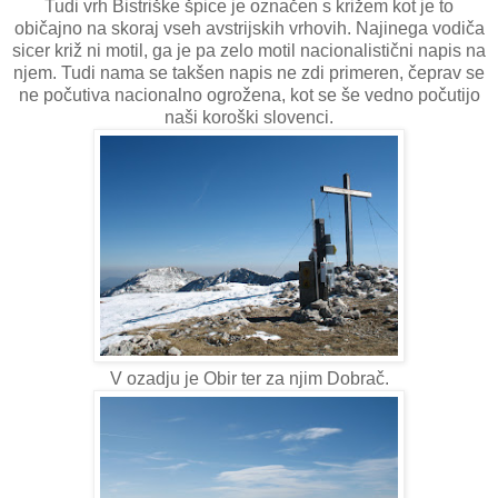
Tudi vrh Bistriške špice je označen s križem kot je to
običajno na skoraj vseh avstrijskih vrhovih. Najinega vodiča
sicer križ ni motil, ga je pa zelo motil nacionalistični napis na
njem. Tudi nama se takšen napis ne zdi primeren, čeprav se
ne počutiva nacionalno ogrožena, kot se še vedno počutijo
naši koroški slovenci.
V ozadju je Obir ter za njim Dobrač.