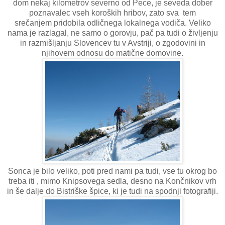
dom nekaj kilometrov severno od Pece, je seveda dober
poznavalec vseh koroških hribov, zato sva tem
srečanjem pridobila odličnega lokalnega vodiča. Veliko
nama je razlagal, ne samo o gorovju, pač pa tudi o življenju
in razmišljanju Slovencev tu v Avstriji, o zgodovini in
njihovem odnosu do matične domovine.
Sonca je bilo veliko, poti pred nami pa tudi, vse tu okrog bo
treba iti , mimo Knipsovega sedla, desno na Končnikov vrh
in še dalje do Bistriške špice, ki je tudi na spodnji fotografiji.