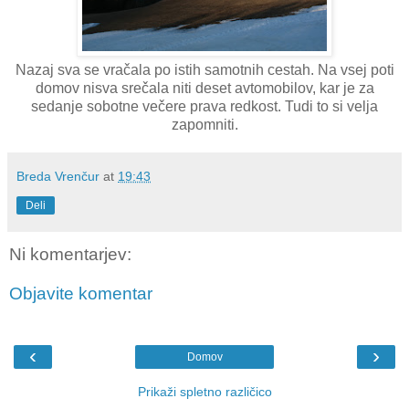
Nazaj sva se vračala po istih samotnih cestah. Na vsej poti
domov nisva srečala niti deset avtomobilov, kar je za
sedanje sobotne večere prava redkost. Tudi to si velja
zapomniti.
Breda Vrenčur
at
19:43
Deli
Ni komentarjev:
Objavite komentar
‹
›
Domov
Prikaži spletno različico