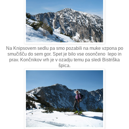
Na Knipsovem sedlu pa smo pozabili na muke vzpona po
smučišču do sem gor. Spet je bilo vse osončeno lepo in
prav. Končnikov vrh je v ozadju temu pa sledi Bistriška
špica.