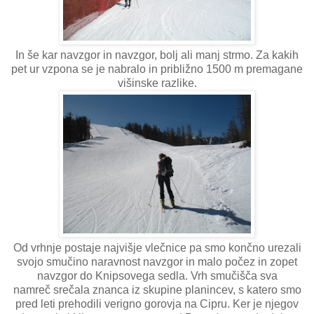
In še kar navzgor in navzgor, bolj ali manj strmo. Za kakih
pet ur vzpona se je nabralo in približno 1500 m premagane
višinske razlike.
Od vrhnje postaje najvišje vlečnice pa smo končno urezali
svojo smučino naravnost navzgor in malo počez in zopet
navzgor do Knipsovega sedla. Vrh smučišča sva
namreč srečala znanca iz skupine planincev, s katero smo
pred leti prehodili verigno gorovja na Cipru. Ker je njegov