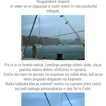
Niagarskimi slapovi
in veter se je zaganjal iz vseh smeri in nas poskušal
odtrgati.
Pa ni in ni hotelo nehat. Letošnje poletje dobro skrbi, da je
paluba stalno dobro očiščena in oprana.
Sreča da nam ne grozijo ne poplave ne zalite kleti, kot se je
letos pogosto dogajalo na kopnem.
Naša ladijska klet je namreč vedno na varnem pred nalivi,
pa tudi kakega pomanjkanja v njej še ni čutiti.