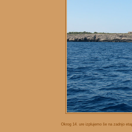
Okrog 14. ure izplujemo še na zadnjo etapo