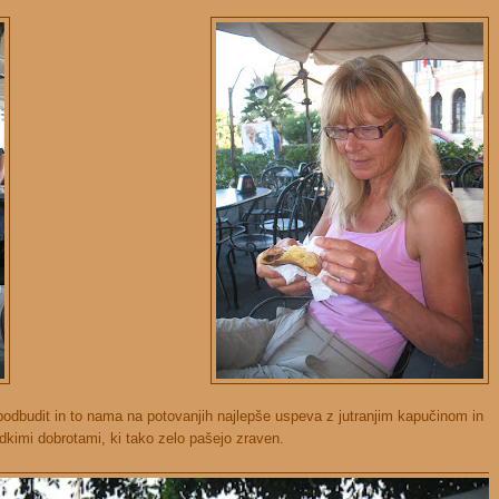
zpodbudit in to nama na potovanjih najlepše uspeva z jutranjim kapučinom in
adkimi dobrotami, ki tako zelo pašejo zraven.