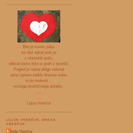
Bilo je konec julija,
ko dež spiral prah je
z okenskih polic,
oblizal steno hiše in prah z dvorišč.
Pogled je nama dolgo valoval
skoz sprano steklo dnevne sobe,
in po mokroti ...
vročega dvoriščnega asfalta...
......
......
Lojze Vrenčur
LOJZE VRENČUR, BREDA
VRENČUR
Breda Vrenčur