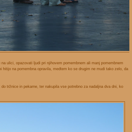
ju na ulici, opazovati ljudi pri njihovem pomembnem ali manj pomembnem
eni hitijo na pomembna opravila, medtem ko se drugim ne mudi tako zelo, da
 do tržnice in pekarne, ter nakupila vse potrebno za nadaljna dva dni, ko