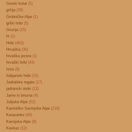
Gorski kotar
(5)
grčija
(28)
Grobničke Alpe
(1)
grški hribi
(5)
Gruzija
(15)
hr
(1)
Hribi
(463)
Hrvaška
(36)
hrvaška jezera
(1)
hrvaški hribi
(43)
Istra
(8)
Italijanski hribi
(15)
Jadralske regate
(17)
jadranski otoki
(12)
Jame in brezna
(4)
Julijske Alpe
(52)
Kamniško Savinjske Alpe
(219)
Karavanke
(60)
Karnijske Alpe
(9)
Kavkaz
(12)