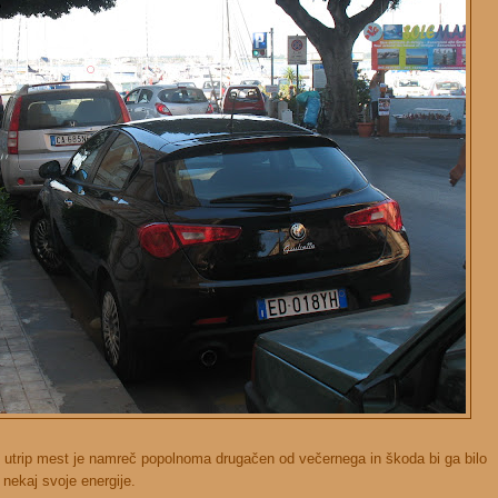
nji utrip mest je namreč popolnoma drugačen od večernega in škoda bi ga bilo
 nekaj svoje energije.