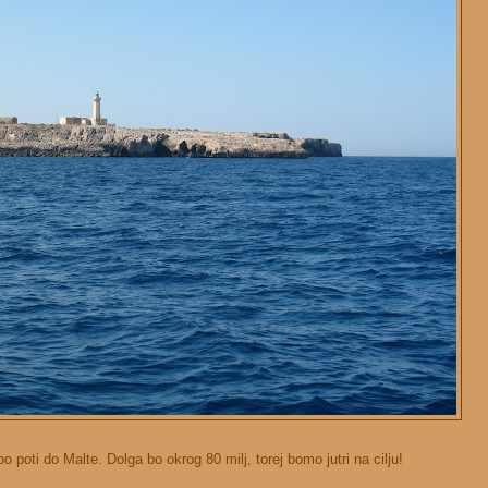
 poti do Malte. Dolga bo okrog 80 milj, torej bomo jutri na cilju!