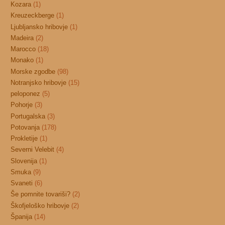
Kozara
(1)
Kreuzeckberge
(1)
Ljubljansko hribovje
(1)
Madeira
(2)
Marocco
(18)
Monako
(1)
Morske zgodbe
(98)
Notranjsko hribovje
(15)
peloponez
(5)
Pohorje
(3)
Portugalska
(3)
Potovanja
(178)
Prokletije
(1)
Severni Velebit
(4)
Slovenija
(1)
Smuka
(9)
Svaneti
(6)
Še pomnite tovariši?
(2)
Škofjeloško hribovje
(2)
Španija
(14)