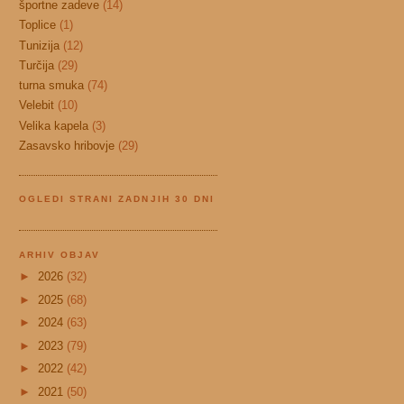
športne zadeve
(14)
Toplice
(1)
Tunizija
(12)
Turčija
(29)
turna smuka
(74)
Velebit
(10)
Velika kapela
(3)
Zasavsko hribovje
(29)
OGLEDI STRANI ZADNJIH 30 DNI
ARHIV OBJAV
►
2026
(32)
►
2025
(68)
►
2024
(63)
►
2023
(79)
►
2022
(42)
►
2021
(50)