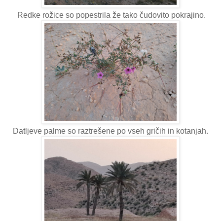
Redke rožice so popestrila že tako čudovito pokrajino.
Datljeve palme so raztrešene po vseh gričih in kotanjah.