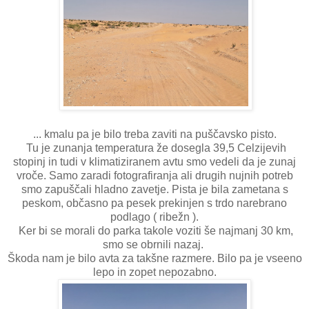
... kmalu pa je bilo treba zaviti na puščavsko pisto.
Tu je zunanja temperatura že dosegla 39,5 Celzijevih
stopinj in tudi v klimatiziranem avtu smo vedeli da je zunaj
vroče. Samo zaradi fotografiranja ali drugih nujnih potreb
smo zapuščali hladno zavetje. Pista je bila zametana s
peskom, občasno pa pesek prekinjen s trdo narebrano
podlago ( ribežn ).
Ker bi se morali do parka takole voziti še najmanj 30 km,
smo se obrnili nazaj.
Škoda nam je bilo avta za takšne razmere. Bilo pa je vseeno
lepo in zopet nepozabno.