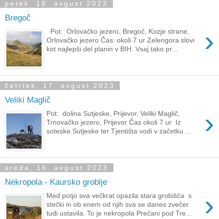
petek, 18. avgust 2023
Bregoč
›
Pot: Orlovačko jezero, Bregoč, Kozje strane,
Orlovačko jezero Čas: okoli 7 ur Zelengora slovi
kot najlepši del planin v BIH. Vsaj tako pr...
četrtek, 17. avgust 2023
Veliki Maglič
›
Pot: dolina Sutjeske, Prijevor, Veliki Maglič,
Trnovačko jezero, Prijevor Čas okoli 7 ur Iz
soteske Sutjeske ter Tjentišta vodi v začetku ...
sreda, 16. avgust 2023
Nekropola - Kaursko groblje
›
Med potjo sva večkrat opazila stara grobišča s
stečki in ob enem od njih sva se danes zvečer
tudi ustavila. To je nekropola Prečani pod Tre...