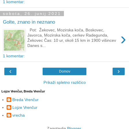
1 komentar:
sobota, 26. junij 2021
Golte, znano in neznano
Pot: Žekovec, Mozirska koča, Boskovec,
›
Javorca, Mozirska koča, cerkev Radegunda,
Žekovec Čas: 10 ur, okoli 15 km in 1900 višincev
Danes s...
1 komentar:
‹
›
Domov
Prikaži spletno različico
Lojze Vrenčur, Breda Vrenčur
Breda Vrenčur
Lojze Vrenčur
vrecha
Zagotavlja
Blogger
.