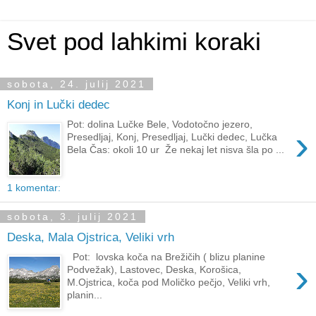
Svet pod lahkimi koraki
sobota, 24. julij 2021
Konj in Lučki dedec
Pot: dolina Lučke Bele, Vodotočno jezero,
›
Presedljaj, Konj, Presedljaj, Lučki dedec, Lučka
Bela Čas: okoli 10 ur Že nekaj let nisva šla po ...
1 komentar:
sobota, 3. julij 2021
Deska, Mala Ojstrica, Veliki vrh
Pot: lovska koča na Brežičih ( blizu planine
›
Podvežak), Lastovec, Deska, Korošica,
M.Ojstrica, koča pod Moličko pečjo, Veliki vrh,
planin...