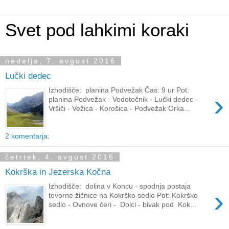
Svet pod lahkimi koraki
nedelja, 7. avgust 2016
Lučki dedec
Izhodišče: planina Podvežak Čas: 9 ur Pot:
›
planina Podvežak - Vodotočnik - Lučki dedec -
Vršiči - Vežica - Korošica - Podvežak Orka...
2 komentarja:
četrtek, 4. avgust 2016
Kokrška in Jezerska Kočna
Izhodišče: dolina v Koncu - spodnja postaja
›
tovorne žičnice na Kokrško sedlo Pot: Kokrško
sedlo - Ovnove čeri - Dolci - bivak pod Kok...