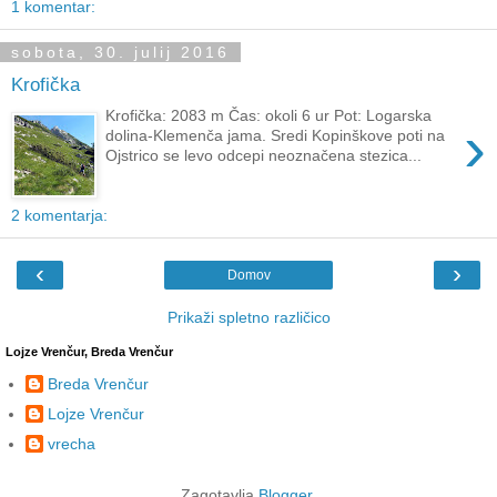
1 komentar:
sobota, 30. julij 2016
Krofička
Krofička: 2083 m Čas: okoli 6 ur Pot: Logarska
›
dolina-Klemenča jama. Sredi Kopinškove poti na
Ojstrico se levo odcepi neoznačena stezica...
2 komentarja:
‹
›
Domov
Prikaži spletno različico
Lojze Vrenčur, Breda Vrenčur
Breda Vrenčur
Lojze Vrenčur
vrecha
Zagotavlja
Blogger
.