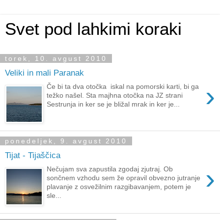
Svet pod lahkimi koraki
torek, 10. avgust 2010
Veliki in mali Paranak
›
Če bi ta dva otočka iskal na pomorski karti, bi ga
težko našel. Sta majhna otočka na JZ strani
Sestrunja in ker se je bližal mrak in ker je...
ponedeljek, 9. avgust 2010
Tijat - Tijaščica
›
Nečujam sva zapustila zgodaj zjutraj. Ob
sončnem vzhodu sem že opravil obvezno jutranje
plavanje z osvežilnim razgibavanjem, potem je
sle...