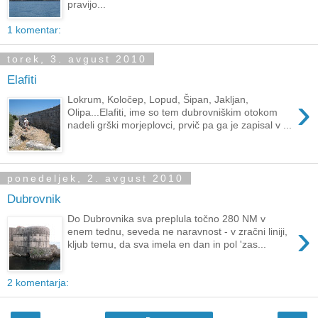
pravijo...
1 komentar:
torek, 3. avgust 2010
Elafiti
›
Lokrum, Koločep, Lopud, Šipan, Jakljan,
Olipa...Elafiti, ime so tem dubrovniškim otokom
nadeli grški morjeplovci, prvič pa ga je zapisal v ...
ponedeljek, 2. avgust 2010
Dubrovnik
Do Dubrovnika sva preplula točno 280 NM v
›
enem tednu, seveda ne naravnost - v zračni liniji,
kljub temu, da sva imela en dan in pol 'zas...
2 komentarja: