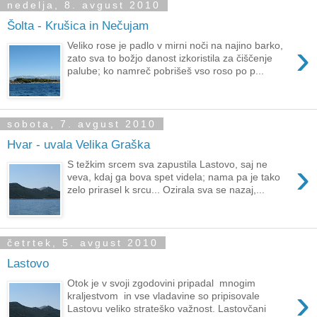
nedelja, 8. avgust 2010
Šolta - Krušica in Nečujam
›
Veliko rose je padlo v mirni noči na najino barko,
zato sva to božjo danost izkoristila za čiščenje
palube; ko namreč pobrišeš vso roso po p...
sobota, 7. avgust 2010
Hvar - uvala Velika Graška
›
S težkim srcem sva zapustila Lastovo, saj ne
veva, kdaj ga bova spet videla; nama pa je tako
zelo prirasel k srcu... Ozirala sva se nazaj,...
četrtek, 5. avgust 2010
Lastovo
Otok je v svoji zgodovini pripadal mnogim
›
kraljestvom in vse vladavine so pripisovale
Lastovu veliko strateško važnost. Lastovčani