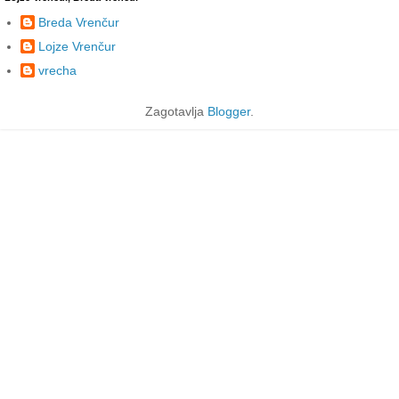
Breda Vrenčur
Lojze Vrenčur
vrecha
Zagotavlja
Blogger
.