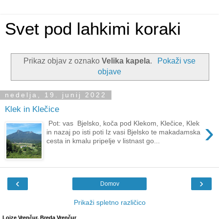
Svet pod lahkimi koraki
Prikaz objav z oznako
Velika kapela
.
Pokaži vse
objave
nedelja, 19. junij 2022
Klek in Klečice
›
Pot: vas Bjelsko, koča pod Klekom, Klečice, Klek
in nazaj po isti poti Iz vasi Bjelsko te makadamska
cesta in kmalu pripelje v listnast go...
‹
›
Domov
Prikaži spletno različico
Lojze Vrenčur, Breda Vrenčur