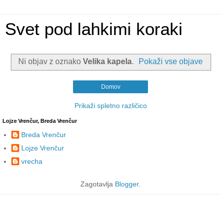
Svet pod lahkimi koraki
Ni objav z oznako
Velika kapela
.
Pokaži vse objave
Domov
Prikaži spletno različico
Lojze Vrenčur, Breda Vrenčur
Breda Vrenčur
Lojze Vrenčur
vrecha
Zagotavlja
Blogger
.