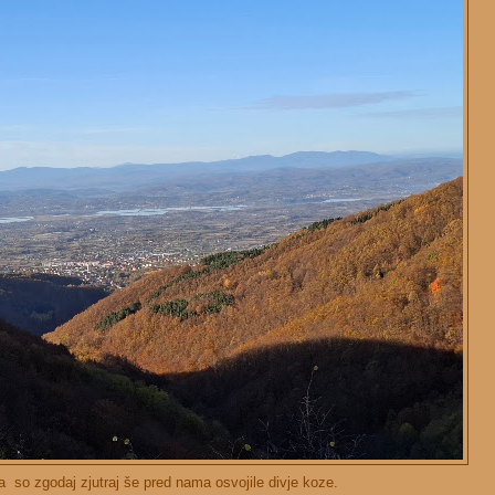
 so zgodaj zjutraj še pred nama osvojile divje koze.