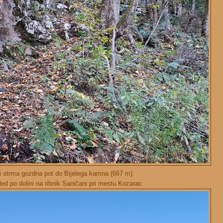
 strma gozdna pot do Bijelega kamna (667 m).
gled po dolini na ribnik Saničani pri mestu Kozarac.