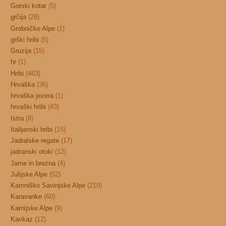
Gorski kotar
(5)
grčija
(28)
Grobničke Alpe
(1)
grški hribi
(5)
Gruzija
(15)
hr
(1)
Hribi
(463)
Hrvaška
(36)
hrvaška jezera
(1)
hrvaški hribi
(43)
Istra
(8)
Italijanski hribi
(15)
Jadralske regate
(17)
jadranski otoki
(12)
Jame in brezna
(4)
Julijske Alpe
(52)
Kamniško Savinjske Alpe
(219)
Karavanke
(60)
Karnijske Alpe
(9)
Kavkaz
(12)