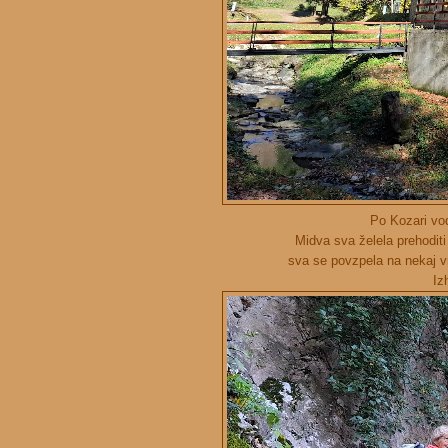
Po Kozari vod
Midva sva želela prehoditi
sva se povzpela na nekaj vr
Izh