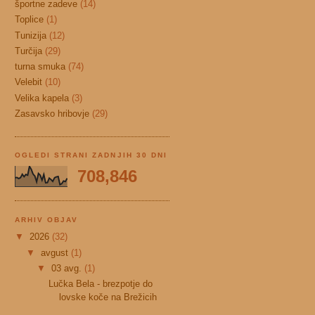
športne zadeve
(14)
Toplice
(1)
Tunizija
(12)
Turčija
(29)
turna smuka
(74)
Velebit
(10)
Velika kapela
(3)
Zasavsko hribovje
(29)
OGLEDI STRANI ZADNJIH 30 DNI
708,846
ARHIV OBJAV
▼
2026
(32)
▼
avgust
(1)
▼
03 avg.
(1)
Lučka Bela - brezpotje do
lovske koče na Brežicih