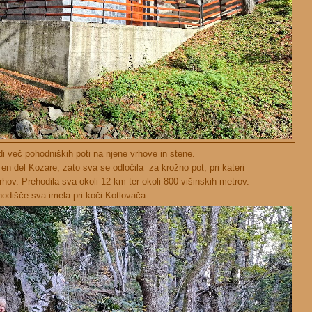
i več pohodniških poti na njene vrhove in stene.
 en del Kozare, zato sva se odločila za krožno pot, pri kateri
hov. Prehodila sva okoli 12 km ter okoli 800 višinskih metrov.
odišče sva imela pri koči Kotlovača.