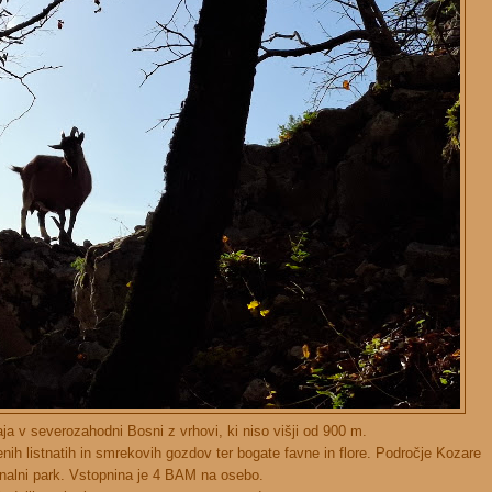
a v severozahodni Bosni z vrhovi, ki niso višji od 900 m.
njenih listnatih in smrekovih gozdov ter bogate favne in flore. Področje Kozare
onalni park. Vstopnina je 4 BAM na osebo.