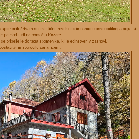
spomenik žrtvam socialistične revolucije in narodno osvobodilnega boja, ki
je potekal tudi na območju Kozare.
se pripelje le do tega spomenika, ki je edinstven v zasnovi,
postavitvi in sporočilu zanamcem.