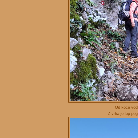
Od koče vodi
Z vrha je lep po