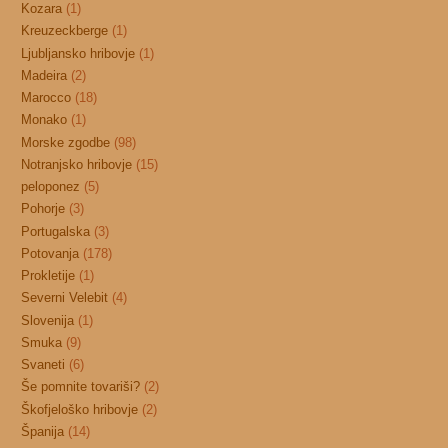
Kozara
(1)
Kreuzeckberge
(1)
Ljubljansko hribovje
(1)
Madeira
(2)
Marocco
(18)
Monako
(1)
Morske zgodbe
(98)
Notranjsko hribovje
(15)
peloponez
(5)
Pohorje
(3)
Portugalska
(3)
Potovanja
(178)
Prokletije
(1)
Severni Velebit
(4)
Slovenija
(1)
Smuka
(9)
Svaneti
(6)
Še pomnite tovariši?
(2)
Škofjeloško hribovje
(2)
Španija
(14)