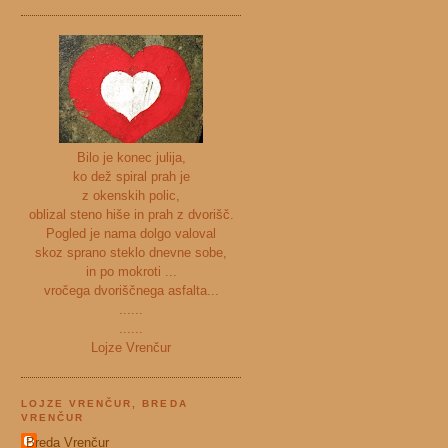
Bilo je konec julija,
ko dež spiral prah je
z okenskih polic,
oblizal steno hiše in prah z dvorišč.
Pogled je nama dolgo valoval
skoz sprano steklo dnevne sobe,
in po mokroti ...
vročega dvoriščnega asfalta...
......
......
Lojze Vrenčur
LOJZE VRENČUR, BREDA
VRENČUR
Breda Vrenčur