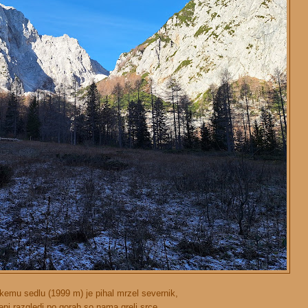
kemu sedlu (1999 m) je pihal mrzel severnik,
epi razgledi po gorah so nama greli srce.