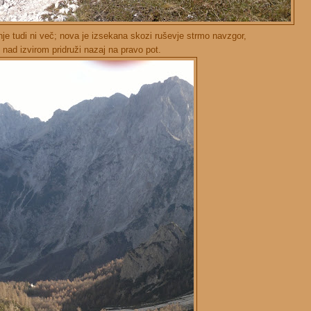
nje tudi ni več; nova je izsekana skozi ruševje strmo navzgor,
e nad izvirom pridruži nazaj na pravo pot.