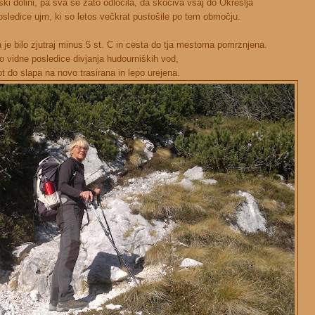
ki dolini, pa sva se zato odločila, da skočiva vsaj do Okrešlja
posledice ujm, ki so letos večkrat pustošile po tem območju.
je bilo zjutraj minus 5 st. C in cesta do tja mestoma pomrznjena.
 vidne posledice divjanja hudourniških vod,
t do slapa na novo trasirana in lepo urejena.