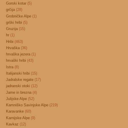
Gorski kotar
(5)
grčija
(28)
Grobničke Alpe
(1)
grški hribi
(5)
Gruzija
(15)
hr
(1)
Hribi
(463)
Hrvaška
(36)
hrvaška jezera
(1)
hrvaški hribi
(43)
Istra
(8)
Italijanski hribi
(15)
Jadralske regate
(17)
jadranski otoki
(12)
Jame in brezna
(4)
Julijske Alpe
(52)
Kamniško Savinjske Alpe
(219)
Karavanke
(60)
Karnijske Alpe
(9)
Kavkaz
(12)