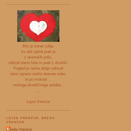
Bilo je konec julija,
ko dež spiral prah je
z okenskih polic,
oblizal steno hiše in prah z dvorišč.
Pogled je nama dolgo valoval
skoz sprano steklo dnevne sobe,
in po mokroti ...
vročega dvoriščnega asfalta...
......
......
Lojze Vrenčur
LOJZE VRENČUR, BREDA
VRENČUR
Breda Vrenčur