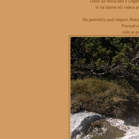
Letos še nisva bila v Logars
in na lastne oči vidiva 
Na parkirišču pod slapom Rinka 
Povsod so
zato je po