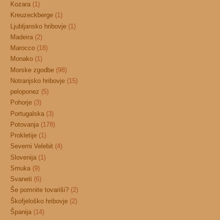
Kozara
(1)
Kreuzeckberge
(1)
Ljubljansko hribovje
(1)
Madeira
(2)
Marocco
(18)
Monako
(1)
Morske zgodbe
(98)
Notranjsko hribovje
(15)
peloponez
(5)
Pohorje
(3)
Portugalska
(3)
Potovanja
(178)
Prokletije
(1)
Severni Velebit
(4)
Slovenija
(1)
Smuka
(9)
Svaneti
(6)
Še pomnite tovariši?
(2)
Škofjeloško hribovje
(2)
Španija
(14)