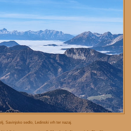
j, Savinjsko sedlo, Ledinski vrh ter nazaj.