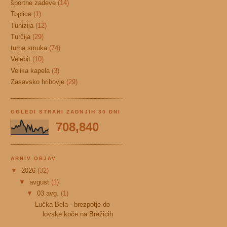
športne zadeve
(14)
Toplice
(1)
Tunizija
(12)
Turčija
(29)
turna smuka
(74)
Velebit
(10)
Velika kapela
(3)
Zasavsko hribovje
(29)
OGLEDI STRANI ZADNJIH 30 DNI
708,840
ARHIV OBJAV
▼
2026
(32)
▼
avgust
(1)
▼
03 avg.
(1)
Lučka Bela - brezpotje do
lovske koče na Brežicih