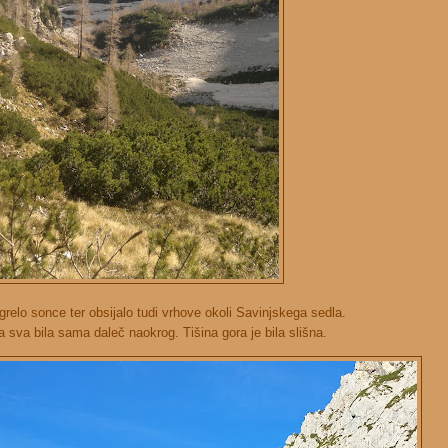
relo sonce ter obsijalo tudi vrhove okoli Savinjskega sedla.
a sva bila sama daleč naokrog. Tišina gora je bila slišna.