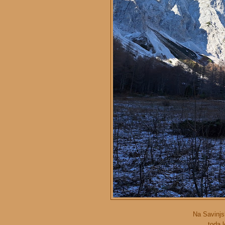
Na Savinjs
toda l