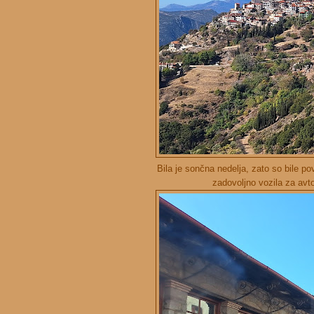
Bila je sončna nedelja, zato so bile p
zadovoljno vozila za avt