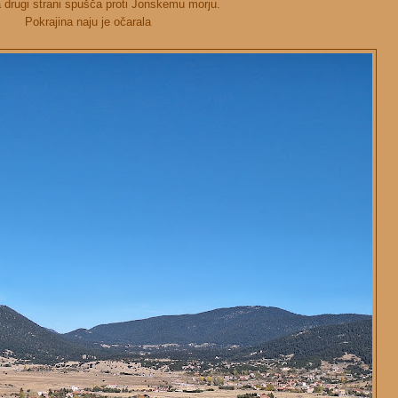
 drugi strani spušča proti Jonskemu morju.
Pokrajina naju je očarala