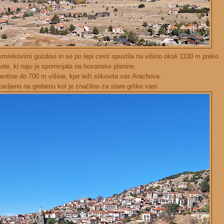
mrekovimi gozdovi in se po lepi cesti spustila na višino okoli 1100 m preko
note, ki naju je spominjala na bosanske planine.
entine do 700 m višine, kjer leži slikovita vas Arachova.
tavljeno na grebenu kot je značilno za stare grške vasi.