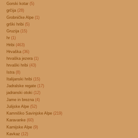
Gorski kotar
(5)
grčija
(28)
Grobničke Alpe
(1)
grški hribi
(5)
Gruzija
(15)
hr
(1)
Hribi
(463)
Hrvaška
(36)
hrvaška jezera
(1)
hrvaški hribi
(43)
Istra
(8)
Italijanski hribi
(15)
Jadralske regate
(17)
jadranski otoki
(12)
Jame in brezna
(4)
Julijske Alpe
(52)
Kamniško Savinjske Alpe
(219)
Karavanke
(60)
Karnijske Alpe
(9)
Kavkaz
(12)