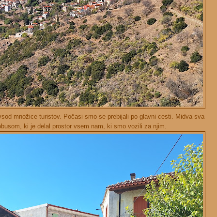
ovsod množice turistov. Počasi smo se prebijali po glavni cesti. Midva sva
obusom, ki je delal prostor vsem nam, ki smo vozili za njim.