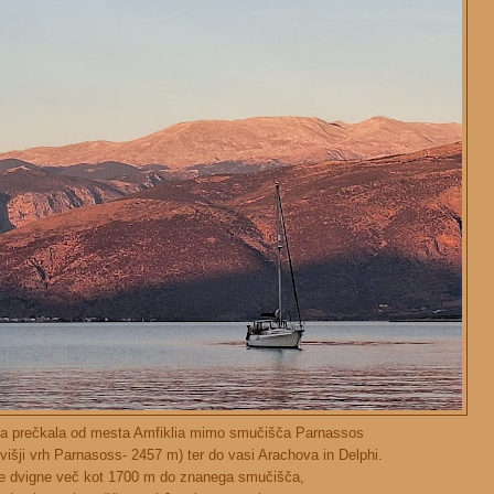
a prečkala od mesta Amfiklia mimo smučišča Parnassos
višji vrh Parnasoss- 2457 m) ter do vasi Arachova in Delphi.
e dvigne več kot 1700 m do znanega smučišča,