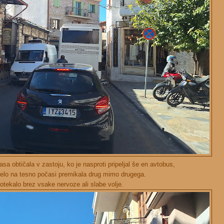
sa obtičala v zastoju, ko je nasproti pripeljal še en avtobus,
elo na tesno počasi premikala drug mimo drugega.
otekalo brez vsake nervoze ali slabe volje.