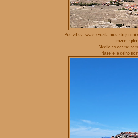
Pod vrhovi sva se vozila med strnjenimi s
travnate pla
Sledile so cestne serp
Naselje je delno pos