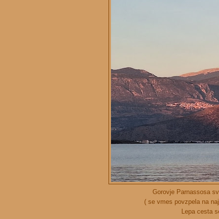
Gorovje Parnassosa sv
( se vmes povzpela na naj
Lepa cesta s