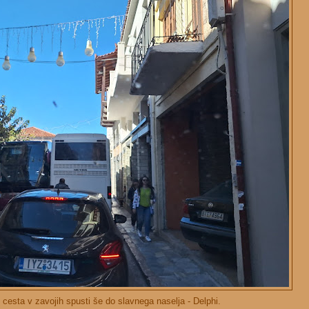
cesta v zavojih spusti še do slavnega naselja - Delphi.