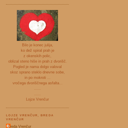
Bilo je konec julija,
ko dež spiral prah je
z okenskih polic,
oblizal steno hiše in prah z dvorišč.
Pogled je nama dolgo valoval
skoz sprano steklo dnevne sobe,
in po mokroti ...
vročega dvoriščnega asfalta...
......
......
Lojze Vrenčur
LOJZE VRENČUR, BREDA
VRENČUR
Breda Vrenčur