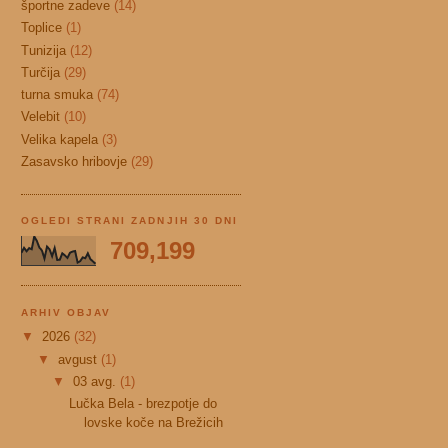
športne zadeve
(14)
Toplice
(1)
Tunizija
(12)
Turčija
(29)
turna smuka
(74)
Velebit
(10)
Velika kapela
(3)
Zasavsko hribovje
(29)
OGLEDI STRANI ZADNJIH 30 DNI
709,199
ARHIV OBJAV
▼
2026
(32)
▼
avgust
(1)
▼
03 avg.
(1)
Lučka Bela - brezpotje do
lovske koče na Brežicih