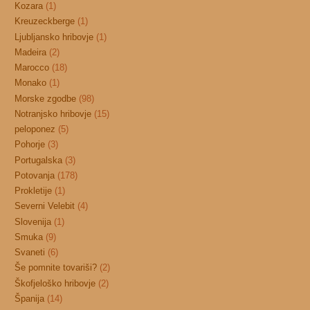
Kozara
(1)
Kreuzeckberge
(1)
Ljubljansko hribovje
(1)
Madeira
(2)
Marocco
(18)
Monako
(1)
Morske zgodbe
(98)
Notranjsko hribovje
(15)
peloponez
(5)
Pohorje
(3)
Portugalska
(3)
Potovanja
(178)
Prokletije
(1)
Severni Velebit
(4)
Slovenija
(1)
Smuka
(9)
Svaneti
(6)
Še pomnite tovariši?
(2)
Škofjeloško hribovje
(2)
Španija
(14)