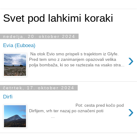
Svet pod lahkimi koraki
nedelja, 20. oktober 2024
Evia (Euboea)
›
Na otok Evio smo prispeli s trajektom iz Glyfe.
Pred tem smo z zanimanjem opazovali velika
polja bombaža, ki so se raztezala na vsako stra...
četrtek, 17. oktober 2024
Dirfi
›
Pot: cesta pred kočo pod
Dirfijem, vrh ter nazaj po označeni poti
...