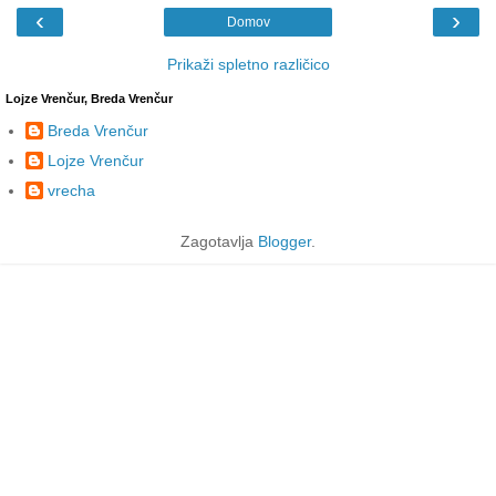
‹
›
Domov
Prikaži spletno različico
Lojze Vrenčur, Breda Vrenčur
Breda Vrenčur
Lojze Vrenčur
vrecha
Zagotavlja
Blogger
.